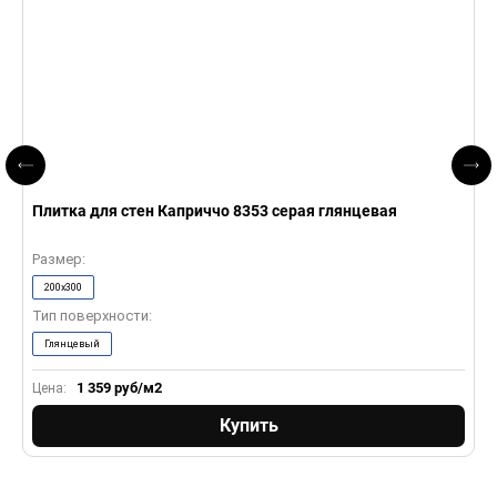
Плитка для стен Каприччо 8353 серая глянцевая
П
Размер:
Р
200x300
Тип поверхности:
Т
Глянцевый
1 359
руб/м2
Цена:
Ц
Купить