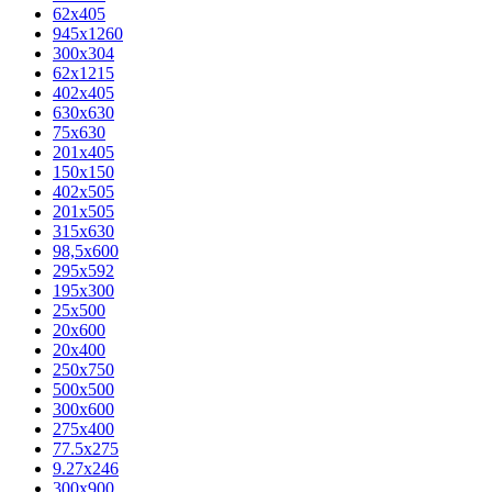
62х405
945x1260
300x304
62x1215
402x405
630x630
75x630
201x405
150x150
402x505
201x505
315x630
98,5х600
295x592
195х300
25x500
20х600
20х400
250x750
500x500
300x600
275x400
77.5х275
9.27x246
300x900