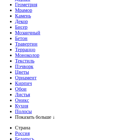
Геометрия
Мрамор
Камень
Декор
Бисер
Мозаичный
Бетон
Травертин
Терраццо
Моноколор
Текстиль
Пэчворк
Цветы
Орнамент
Кирпич
Обои
Листья
Оникс
Кухня
Полосы
Показать больше ↓
Страна
Россия
Беларусь