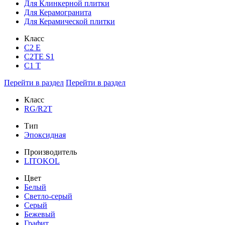
Для Клинкерной плитки
Для Керамогранита
Для Керамической плитки
Класс
С2 Е
C2TE S1
C1 T
Перейти в раздел
Перейти в раздел
Класс
RG/R2T
Тип
Эпоксидная
Производитель
LITOKOL
Цвет
Белый
Светло-серый
Серый
Бежевый
Графит