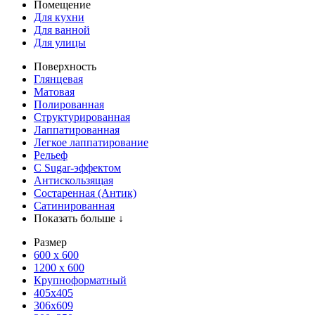
Помещение
Для кухни
Для ванной
Для улицы
Поверхность
Глянцевая
Матовая
Полированная
Структурированная
Лаппатированная
Легкое лаппатирование
Рельеф
С Sugar-эффектом
Антискользящая
Состаренная (Антик)
Сатинированная
Показать больше ↓
Размер
600 х 600
1200 х 600
Крупноформатный
405x405
306x609