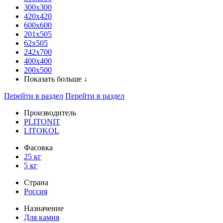
300x300
420х420
600х600
201х505
62х505
242х700
400х400
200х500
Показать больше ↓
Перейти в раздел
Перейти в раздел
Производитель
PLITONIT
LITOKOL
Фасовка
25 кг
5 кг
Страна
Россия
Назначение
Для камня