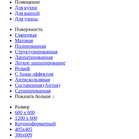
Помещение
Для кухни
Для ванной
Для улицы
Поверхность
Глянцевая
Матовая
Полированная
Структурированная
Лаппатированная
Легкое лаппатирование
Рельеф
С Sugar-эффектом
Антискользящая
Состаренная (Антик)
Сатинированная
Показать больше ↓
Размер
600 х 600
1200 х 600
Крупноформатный
405x405
306x609