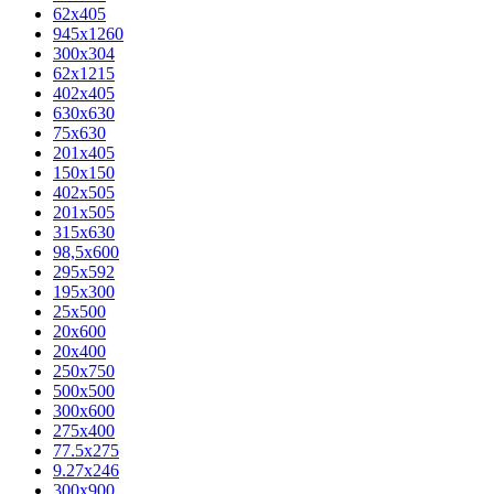
62х405
945x1260
300x304
62x1215
402x405
630x630
75x630
201x405
150x150
402x505
201x505
315x630
98,5х600
295x592
195х300
25x500
20х600
20х400
250x750
500x500
300x600
275x400
77.5х275
9.27x246
300x900