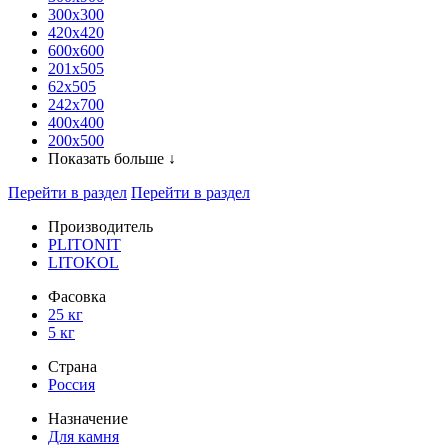
300x300
420х420
600х600
201х505
62х505
242х700
400х400
200х500
Показать больше ↓
Перейти в раздел
Перейти в раздел
Производитель
PLITONIT
LITOKOL
Фасовка
25 кг
5 кг
Страна
Россия
Назначение
Для камня