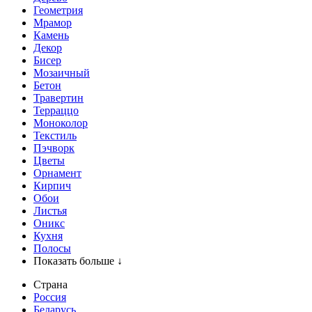
Геометрия
Мрамор
Камень
Декор
Бисер
Мозаичный
Бетон
Травертин
Терраццо
Моноколор
Текстиль
Пэчворк
Цветы
Орнамент
Кирпич
Обои
Листья
Оникс
Кухня
Полосы
Показать больше ↓
Страна
Россия
Беларусь