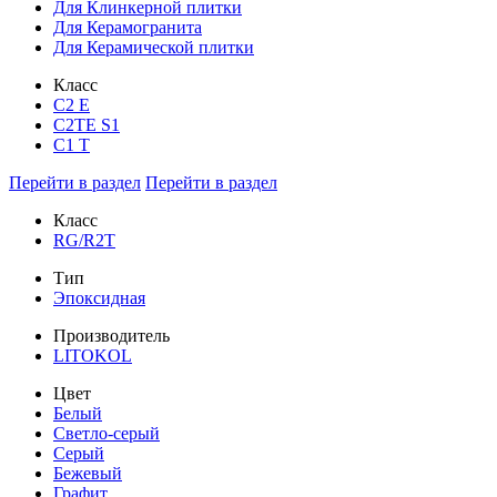
Для Клинкерной плитки
Для Керамогранита
Для Керамической плитки
Класс
С2 Е
C2TE S1
C1 T
Перейти в раздел
Перейти в раздел
Класс
RG/R2T
Тип
Эпоксидная
Производитель
LITOKOL
Цвет
Белый
Светло-серый
Серый
Бежевый
Графит