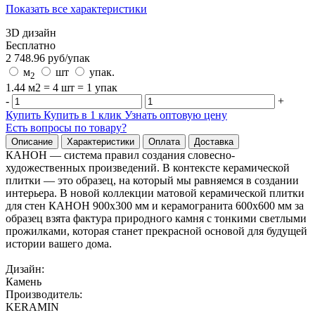
Показать все характеристики
3D дизайн
Бесплатно
2 748.96
руб/
упак
м
шт
упак.
2
1.44 м2 = 4 шт = 1 упак
-
+
Купить
Купить в 1 клик
Узнать оптовую цену
Есть вопросы по товару?
Описание
Характеристики
Оплата
Доставка
КАНОН — система правил создания словесно-
художественных произведений. В контексте керамической
плитки — это образец, на который мы равняемся в создании
интерьера. В новой коллекции матовой керамической плитки
для стен КАНОН 900х300 мм и керамогранита 600х600 мм за
образец взята фактура природного камня с тонкими светлыми
прожилками, которая станет прекрасной основой для будущей
истории вашего дома.
Дизайн:
Камень
Производитель:
KERAMIN