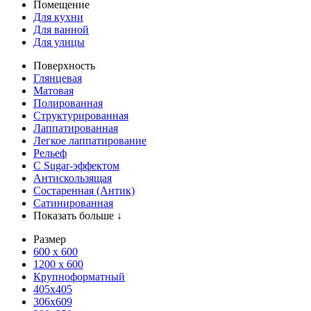
Помещение
Для кухни
Для ванной
Для улицы
Поверхность
Глянцевая
Матовая
Полированная
Структурированная
Лаппатированная
Легкое лаппатирование
Рельеф
С Sugar-эффектом
Антискользящая
Состаренная (Антик)
Сатинированная
Показать больше ↓
Размер
600 х 600
1200 х 600
Крупноформатный
405x405
306x609