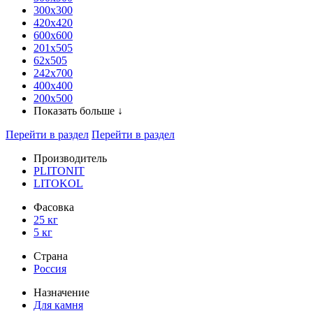
300x300
420х420
600х600
201х505
62х505
242х700
400х400
200х500
Показать больше ↓
Перейти в раздел
Перейти в раздел
Производитель
PLITONIT
LITOKOL
Фасовка
25 кг
5 кг
Страна
Россия
Назначение
Для камня