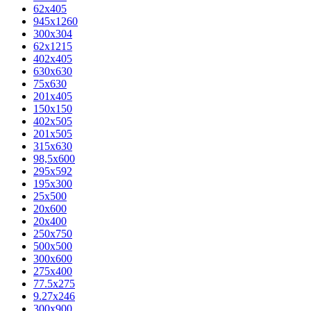
62х405
945x1260
300x304
62x1215
402x405
630x630
75x630
201x405
150x150
402x505
201x505
315x630
98,5х600
295x592
195х300
25x500
20х600
20х400
250x750
500x500
300x600
275x400
77.5х275
9.27x246
300x900