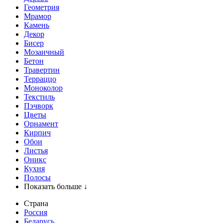
Геометрия
Мрамор
Камень
Декор
Бисер
Мозаичный
Бетон
Травертин
Терраццо
Моноколор
Текстиль
Пэчворк
Цветы
Орнамент
Кирпич
Обои
Листья
Оникс
Кухня
Полосы
Показать больше ↓
Страна
Россия
Беларусь