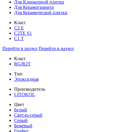
Для Клинкерной плитки
Для Керамогранита
Для Керамической плитки
Класс
С2 Е
C2TE S1
C1 T
Перейти в раздел
Перейти в раздел
Класс
RG/R2T
Тип
Эпоксидная
Производитель
LITOKOL
Цвет
Белый
Светло-серый
Серый
Бежевый
Графит