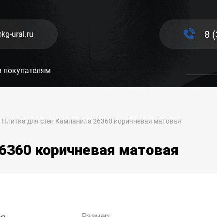
8 
kg-ural.ru
 покупателям
Плитка для стен Кампанила 26360 коричневая матовая
26360 коричневая матовая
Размер: