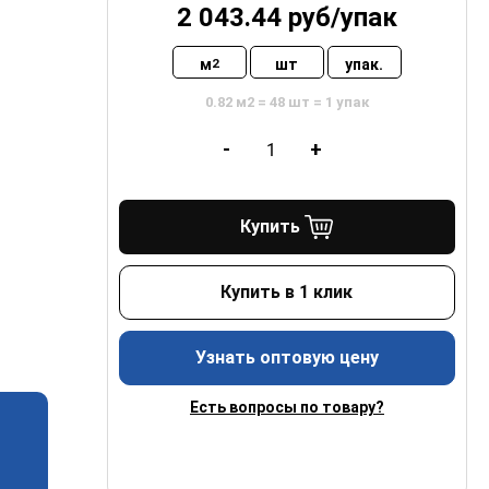
2 043.44
руб/
упак
м
шт
упак.
2
0.82 м2 = 48 шт = 1 упак
-
+
Купить
Купить в 1 клик
Узнать оптовую цену
Есть вопросы по товару?