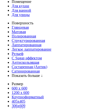
Помещение
Для кухни
Для ванной
Для улицы
Поверхность
Глянцевая
Матовая
Полированная
Структурированная
Лаппатированная
Легкое лаппатирование
Рельеф
С Sugar-эффектом
Антискользящая
Состаренная (Антик)
Сатинированная
Показать больше ↓
Размер
600 х 600
1200 х 600
Крупноформатный
405x405
306x609