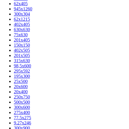
62х405
945x1260
300x304
62x1215
402x405
630x630
75x630
201x405
150x150
402x505
201x505
315x630
98,5х600
295x592
195х300
25x500
20х600
20х400
250x750
500x500
300x600
275x400
77.5х275
9.27x246
300x900