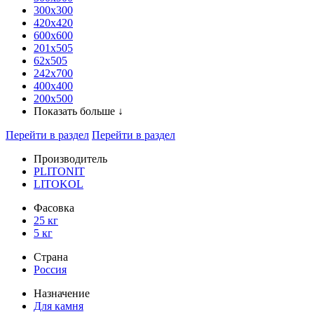
300x300
420х420
600х600
201х505
62х505
242х700
400х400
200х500
Показать больше ↓
Перейти в раздел
Перейти в раздел
Производитель
PLITONIT
LITOKOL
Фасовка
25 кг
5 кг
Страна
Россия
Назначение
Для камня