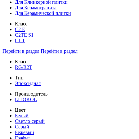
Для Клинкерной плитки
Для Керамогранита
Для Керамической плитки
Класс
С2 Е
C2TE S1
C1 T
Перейти в раздел
Перейти в раздел
Класс
RG/R2T
Тип
Эпоксидная
Производитель
LITOKOL
Цвет
Белый
Светло-серый
Серый
Бежевый
Графит