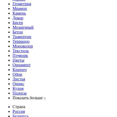
Геометрия
Мрамор
Камень
Декор
Бисер
Мозаичный
Бетон
Травертин
Терраццо
Моноколор
Текстиль
Пэчворк
Цветы
Орнамент
Кирпич
Обои
Листья
Оникс
Кухня
Полосы
Показать больше ↓
Страна
Россия
Беларусь