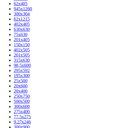
62х405
945x1260
300x304
62x1215
402x405
630x630
75x630
201x405
150x150
402x505
201x505
315x630
98,5х600
295x592
195х300
25x500
20х600
20х400
250x750
500x500
300x600
275x400
77.5х275
9.27x246
300x900