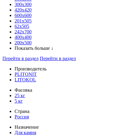
300x300
420х420
600х600
201х505
62х505
242х700
400х400
200х500
Показать больше ↓
Перейти в раздел
Перейти в раздел
Производитель
PLITONIT
LITOKOL
Фасовка
25 кг
5 кг
Страна
Россия
Назначение
Для камня