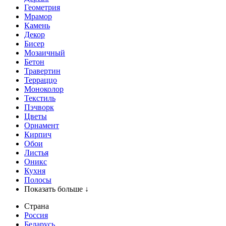
Геометрия
Мрамор
Камень
Декор
Бисер
Мозаичный
Бетон
Травертин
Терраццо
Моноколор
Текстиль
Пэчворк
Цветы
Орнамент
Кирпич
Обои
Листья
Оникс
Кухня
Полосы
Показать больше ↓
Страна
Россия
Беларусь