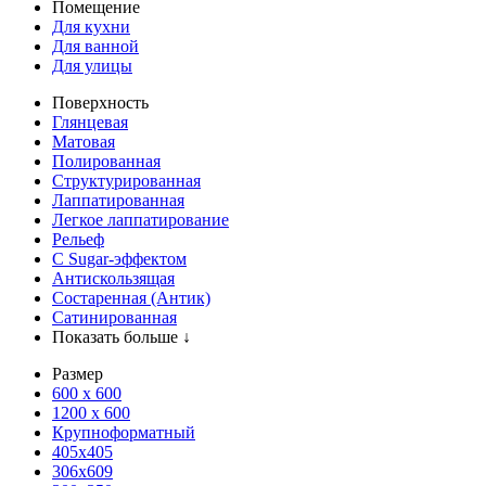
Помещение
Для кухни
Для ванной
Для улицы
Поверхность
Глянцевая
Матовая
Полированная
Структурированная
Лаппатированная
Легкое лаппатирование
Рельеф
С Sugar-эффектом
Антискользящая
Состаренная (Антик)
Сатинированная
Показать больше ↓
Размер
600 х 600
1200 х 600
Крупноформатный
405x405
306x609