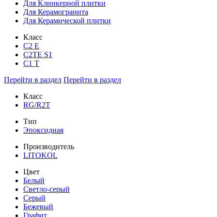
Для Клинкерной плитки
Для Керамогранита
Для Керамической плитки
Класс
С2 Е
C2TE S1
C1 T
Перейти в раздел
Перейти в раздел
Класс
RG/R2T
Тип
Эпоксидная
Производитель
LITOKOL
Цвет
Белый
Светло-серый
Серый
Бежевый
Графит