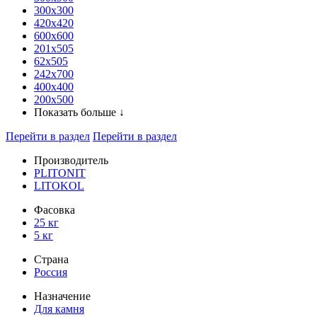
300x300
420х420
600х600
201х505
62х505
242х700
400х400
200х500
Показать больше ↓
Перейти в раздел
Перейти в раздел
Производитель
PLITONIT
LITOKOL
Фасовка
25 кг
5 кг
Страна
Россия
Назначение
Для камня