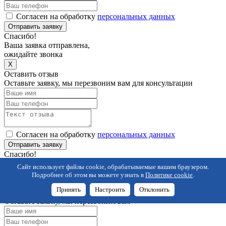
Согласен на обработку
персональных данных
Отправить заявку
Спасибо!
Ваша заявка отправлена,
ожидайте звонка
X
Оставить отзыв
Оставьте заявку, мы перезвоним вам для консультации
Согласен на обработку
персональных данных
Отправить заявку
Спасибо!
Ваш отзыв отправлен!
Сайт использует файлы cookie, обрабатываемые вашим браузером.
После модерации, мы опубликуем его на сайте
Подробнее об этом вы можете узнать в
Политике cookie
.
X
Принять
Настроить
Отклонить
Купить в 1 клик
Оставьте заявку, мы перезвоним вам