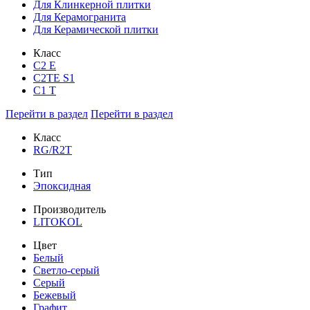
Для Клинкерной плитки
Для Керамогранита
Для Керамической плитки
Класс
С2 Е
C2TE S1
C1 T
Перейти в раздел
Перейти в раздел
Класс
RG/R2T
Тип
Эпоксидная
Производитель
LITOKOL
Цвет
Белый
Светло-серый
Серый
Бежевый
Графит