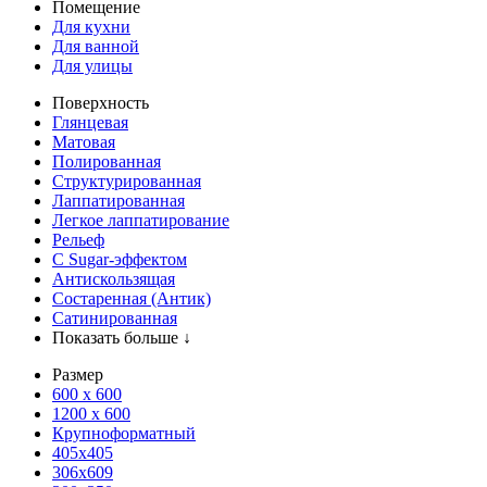
Помещение
Для кухни
Для ванной
Для улицы
Поверхность
Глянцевая
Матовая
Полированная
Структурированная
Лаппатированная
Легкое лаппатирование
Рельеф
С Sugar-эффектом
Антискользящая
Состаренная (Антик)
Сатинированная
Показать больше ↓
Размер
600 х 600
1200 х 600
Крупноформатный
405x405
306x609