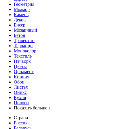
Геометрия
Мрамор
Камень
Декор
Бисер
Мозаичный
Бетон
Травертин
Терраццо
Моноколор
Текстиль
Пэчворк
Цветы
Орнамент
Кирпич
Обои
Листья
Оникс
Кухня
Полосы
Показать больше ↓
Страна
Россия
Беларусь