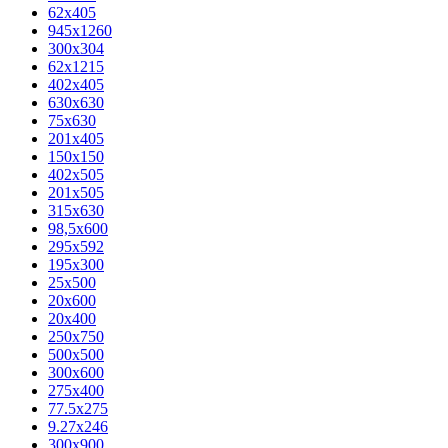
62х405
945x1260
300x304
62x1215
402x405
630x630
75x630
201x405
150x150
402x505
201x505
315x630
98,5х600
295x592
195х300
25x500
20х600
20х400
250x750
500x500
300x600
275x400
77.5х275
9.27x246
300x900