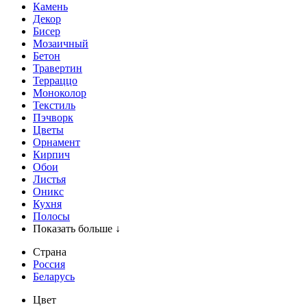
Камень
Декор
Бисер
Мозаичный
Бетон
Травертин
Терраццо
Моноколор
Текстиль
Пэчворк
Цветы
Орнамент
Кирпич
Обои
Листья
Оникс
Кухня
Полосы
Показать больше ↓
Страна
Россия
Беларусь
Цвет