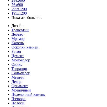
294x600
76х600
295х1200
195х1200
Показать больше ↓
Дизайн
Травертин
Дерево
Мрамор
Камень
Осколки камней
Бетон
Цемент
Моноколор
Оникс
Терраццо
Соль-перец
Металл
Декор
Орнамент
Мозаичный
Поделочный камень
Пэчворк
Полосы