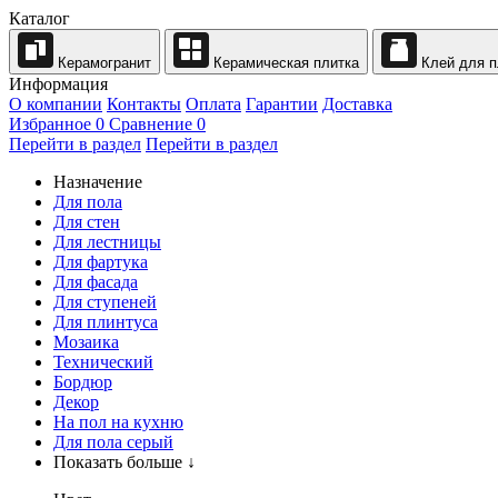
Каталог
Керамогранит
Керамическая плитка
Клей для п
Информация
О компании
Контакты
Оплата
Гарантии
Доставка
Избранное
0
Сравнение
0
Перейти в раздел
Перейти в раздел
Назначение
Для пола
Для стен
Для лестницы
Для фартука
Для фасада
Для ступеней
Для плинтуса
Мозаика
Технический
Бордюр
Декор
На пол на кухню
Для пола серый
Показать больше ↓