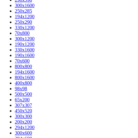
300x1600
250x285
194x1200
250x290
330x1200
70x800
300x1200
190x1200
330x1600
190x1600
70x600
800x800
194x1600
800x1600
400х800
98x98
500x500
65x200
307x307
450x520
300x300
200x200
294x1200
300x600