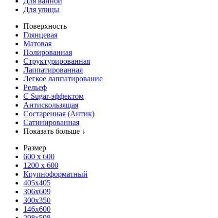
Для ванной
Для улицы
Поверхность
Глянцевая
Матовая
Полированная
Структурированная
Лаппатированная
Легкое лаппатирование
Рельеф
С Sugar-эффектом
Антискользящая
Состаренная (Антик)
Сатинированная
Показать больше ↓
Размер
600 х 600
1200 х 600
Крупноформатный
405x405
306x609
300x350
146x600
298x598