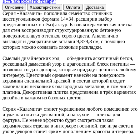
Есть вопросы по товару?
Описание
Характеристики
Оплата
Доставка
Серия «Каламита» пополнила семейство стильных
шестиугольников формата 14×34, расширив выбор
представленных в нём фактур. Базовая керамическая плитка
для стен воспроизводит структурированную бетонную
поверхность двух оттенков серого цвета. Аналогично
выглядят и декоративные вставки 9,8×9,8 см, с помощью
которых можно создавать сложные раскладки.
Смелый дизайнерских ход — объединить аскетичный бетон,
роскошный дамасский узор и драгоценный блеск платины —
позволил создать декоры, которые придадут ценность любому
интерьеру. Цветочный орнамент нанесён на поверхность
керамики специальной краской, в состав которой входит
комбинация нескольких благородных металлов, в том числе
платина. Декоративная плитка представлена в трёх вариантах
дизайна в каждом из базовых цветов.
Серия «Каламита» станет украшением любого помещения: это
и удачная плитка для ванной, а на кухне — плитка для
фартука. Не менее эффектно будет смотреться такая
керамическая отделка в интерьере гостиной, где игра света в
узоре декоров станет ярким дополнением красоты интерьера.