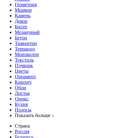
Геометрия
Мрамор
Камень
Декор
Бисер
Мозаичный
Бетон
Травертин
Терраццо
Моноколор
Текстиль
Пэчворк
Цветы
Орнамент
Кирпич
Обои
Листья
Оникс
Кухня
Полосы
Показать больше ↓
Страна
Россия
Беларусь