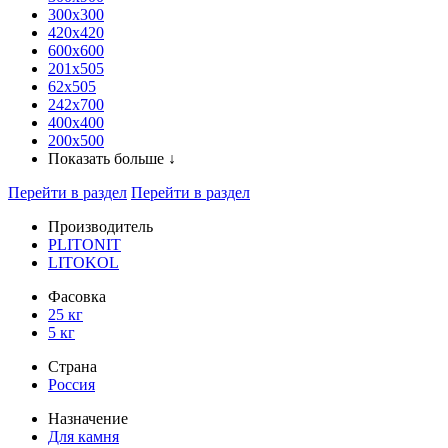
300x300
420х420
600х600
201х505
62х505
242х700
400х400
200х500
Показать больше ↓
Перейти в раздел
Перейти в раздел
Производитель
PLITONIT
LITOKOL
Фасовка
25 кг
5 кг
Страна
Россия
Назначение
Для камня