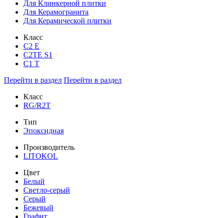
Для Клинкерной плитки
Для Керамогранита
Для Керамической плитки
Класс
С2 Е
C2TE S1
C1 T
Перейти в раздел
Перейти в раздел
Класс
RG/R2T
Тип
Эпоксидная
Производитель
LITOKOL
Цвет
Белый
Светло-серый
Серый
Бежевый
Графит