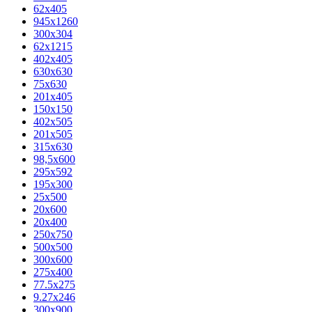
62х405
945x1260
300x304
62x1215
402x405
630x630
75x630
201x405
150x150
402x505
201x505
315x630
98,5х600
295x592
195х300
25x500
20х600
20х400
250x750
500x500
300x600
275x400
77.5х275
9.27x246
300x900