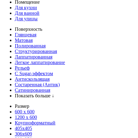
Помещение
Для кухни
Для ванной
Для улицы
Поверхность
Глянцевая
Матовая
Полированная
Структурированная
Лаппатированная
Легкое лаппатирование
Рельеф
С Sugar-эффектом
Антискользящая
Состаренная (Антик)
Сатинированная
Показать больше ↓
Размер
600 х 600
1200 х 600
Крупноформатный
405x405
306x609