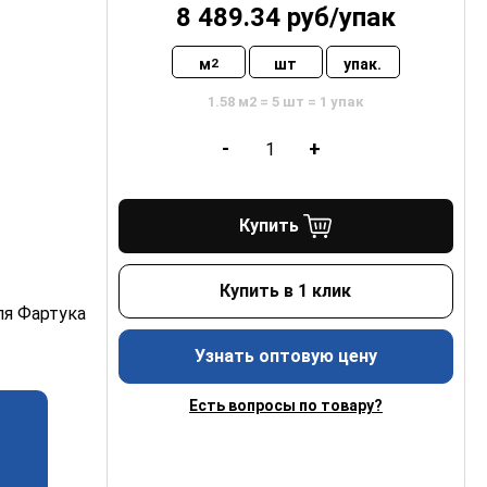
8 489.34
руб/
упак
м
шт
упак.
2
1.58 м2 = 5 шт = 1 упак
-
+
Купить
Купить в 1 клик
ля Фартука
Узнать оптовую цену
Есть вопросы по товару?