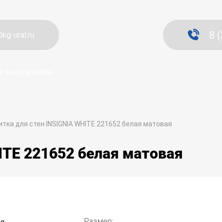
8 
kg-ural.ru
 покупателям
итка для стен INSIGNIA WHITE 221652 белая матовая
ITE 221652 белая матовая
Размер: