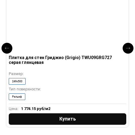
Плитка для стен Гриджио (Grigio) TWU09GRG727
П
серая глянцевая
б
Размер:
Р
249x500
Тип поверхности:
Т
Рельеф
1 774.15
руб/м2
Цена:
Ц
Купить