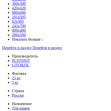
300x300
420х420
600х600
201х505
62х505
242х700
400х400
200х500
Показать больше ↓
Перейти в раздел
Перейти в раздел
Производитель
PLITONIT
LITOKOL
Фасовка
25 кг
5 кг
Страна
Россия
Назначение
Для камня