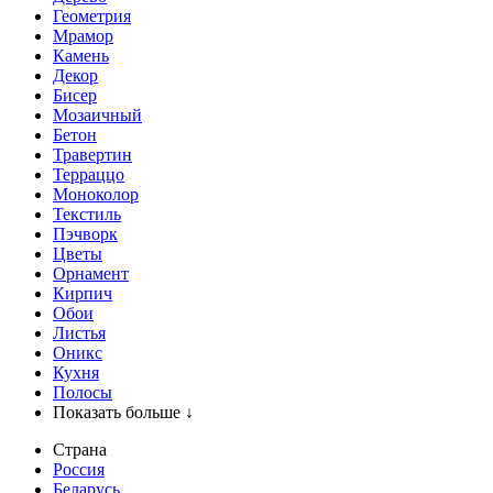
Геометрия
Мрамор
Камень
Декор
Бисер
Мозаичный
Бетон
Травертин
Терраццо
Моноколор
Текстиль
Пэчворк
Цветы
Орнамент
Кирпич
Обои
Листья
Оникс
Кухня
Полосы
Показать больше ↓
Страна
Россия
Беларусь