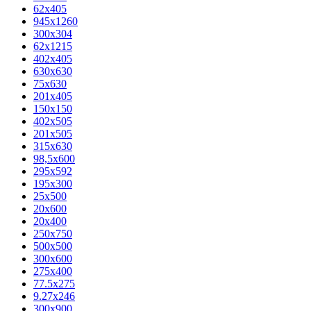
62х405
945x1260
300x304
62x1215
402x405
630x630
75x630
201x405
150x150
402x505
201x505
315x630
98,5х600
295x592
195х300
25x500
20х600
20х400
250x750
500x500
300x600
275x400
77.5х275
9.27x246
300x900