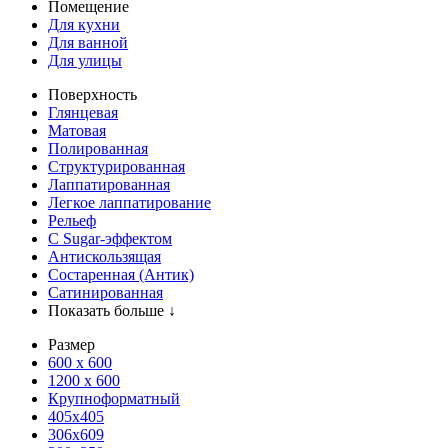
Помещение
Для кухни
Для ванной
Для улицы
Поверхность
Глянцевая
Матовая
Полированная
Структурированная
Лаппатированная
Легкое лаппатирование
Рельеф
С Sugar-эффектом
Антискользящая
Состаренная (Антик)
Сатинированная
Показать больше ↓
Размер
600 х 600
1200 х 600
Крупноформатный
405x405
306x609