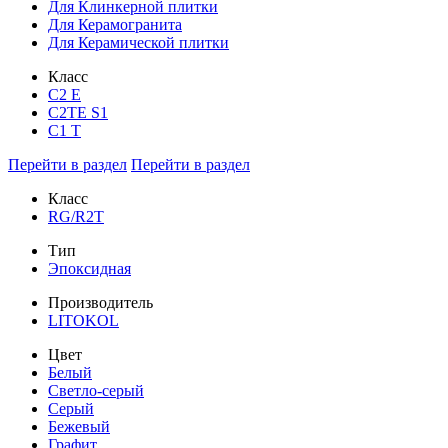
Для Клинкерной плитки
Для Керамогранита
Для Керамической плитки
Класс
С2 Е
C2TE S1
C1 T
Перейти в раздел
Перейти в раздел
Класс
RG/R2T
Тип
Эпоксидная
Производитель
LITOKOL
Цвет
Белый
Светло-серый
Серый
Бежевый
Графит