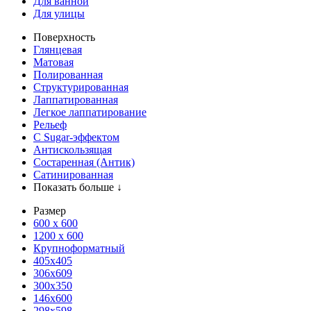
Для ванной
Для улицы
Поверхность
Глянцевая
Матовая
Полированная
Структурированная
Лаппатированная
Легкое лаппатирование
Рельеф
С Sugar-эффектом
Антискользящая
Состаренная (Антик)
Сатинированная
Показать больше ↓
Размер
600 х 600
1200 х 600
Крупноформатный
405x405
306x609
300x350
146x600
298x598