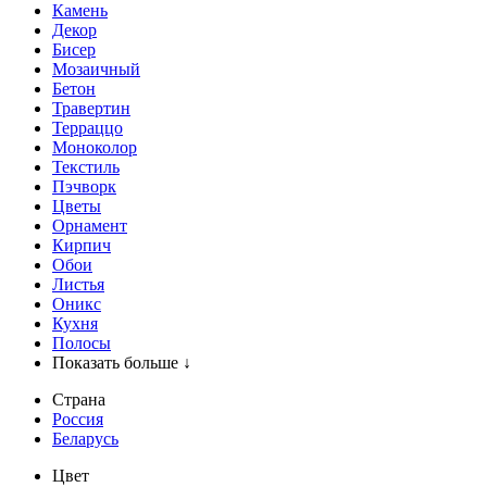
Камень
Декор
Бисер
Мозаичный
Бетон
Травертин
Терраццо
Моноколор
Текстиль
Пэчворк
Цветы
Орнамент
Кирпич
Обои
Листья
Оникс
Кухня
Полосы
Показать больше ↓
Страна
Россия
Беларусь
Цвет