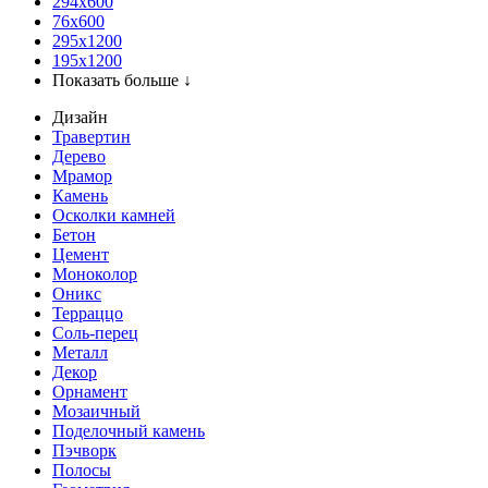
294x600
76х600
295х1200
195х1200
Показать больше ↓
Дизайн
Травертин
Дерево
Мрамор
Камень
Осколки камней
Бетон
Цемент
Моноколор
Оникс
Терраццо
Соль-перец
Металл
Декор
Орнамент
Мозаичный
Поделочный камень
Пэчворк
Полосы