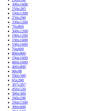
300x1600
250x285
194x1200
250x290
330x1200
70x800
300x1200
190x1200
330x1600
190x1600
70x600
800x800
194x1600
800x1600
400х800
98x98
500x500
65x200
307x307
450x520
300x300
200x200
294x1200
300x600