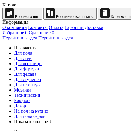
Каталог
Керамогранит
Керамическая плитка
Клей для п
Информация
О компании
Контакты
Оплата
Гарантии
Доставка
Избранное
0
Сравнение
0
Перейти в раздел
Перейти в раздел
Назначение
Для пола
Для стен
Для лестницы
Для фартука
Для фасада
Для ступеней
Для плинтуса
Мозаика
Технический
Бордюр
Декор
На пол на кухню
Для пола серый
Показать больше ↓