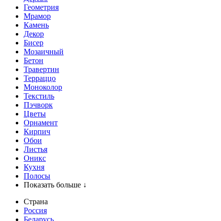
Геометрия
Мрамор
Камень
Декор
Бисер
Мозаичный
Бетон
Травертин
Терраццо
Моноколор
Текстиль
Пэчворк
Цветы
Орнамент
Кирпич
Обои
Листья
Оникс
Кухня
Полосы
Показать больше ↓
Страна
Россия
Беларусь