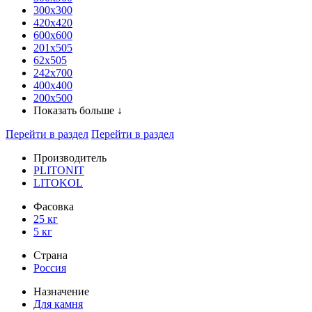
300x300
420х420
600х600
201х505
62х505
242х700
400х400
200х500
Показать больше ↓
Перейти в раздел
Перейти в раздел
Производитель
PLITONIT
LITOKOL
Фасовка
25 кг
5 кг
Страна
Россия
Назначение
Для камня