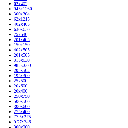
62х405
945x1260
300x304
62x1215
402x405
630x630
75x630
201x405
150x150
402x505
201x505
315x630
98,5х600
295x592
195х300
25x500
20х600
20х400
250x750
500x500
300x600
275x400
77.5х275
9.27x246
300x900