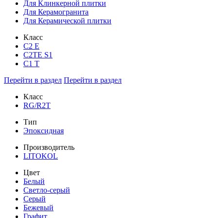
Для Клинкерной плитки
Для Керамогранита
Для Керамической плитки
Класс
С2 Е
C2TE S1
C1 T
Перейти в раздел
Перейти в раздел
Класс
RG/R2T
Тип
Эпоксидная
Производитель
LITOKOL
Цвет
Белый
Светло-серый
Серый
Бежевый
Графит