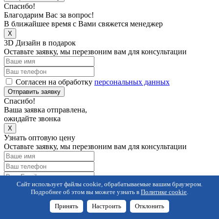
Спасибо!
Благодарим Вас за вопрос!
В ближайшее время с Вами свяжется менеджер
X
3D Дизайн в подарок
Оставьте заявку, мы перезвоним вам для консультации
Согласен на обработку
персональных данных
Отправить заявку
Спасибо!
Ваша заявка отправлена,
ожидайте звонка
X
Узнать оптовую цену
Оставьте заявку, мы перезвоним вам для консультации
Сайт использует файлы cookie, обрабатываемые вашим браузером.
Согласен на обработку
персональных данных
Подробнее об этом вы можете узнать в
Политике cookie
.
Отправить
Спасибо!
Принять
Настроить
Отклонить
Ваша заявка отправлена,