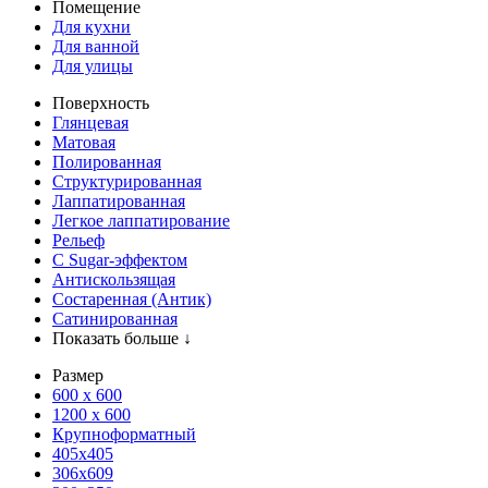
Помещение
Для кухни
Для ванной
Для улицы
Поверхность
Глянцевая
Матовая
Полированная
Структурированная
Лаппатированная
Легкое лаппатирование
Рельеф
С Sugar-эффектом
Антискользящая
Состаренная (Антик)
Сатинированная
Показать больше ↓
Размер
600 х 600
1200 х 600
Крупноформатный
405x405
306x609