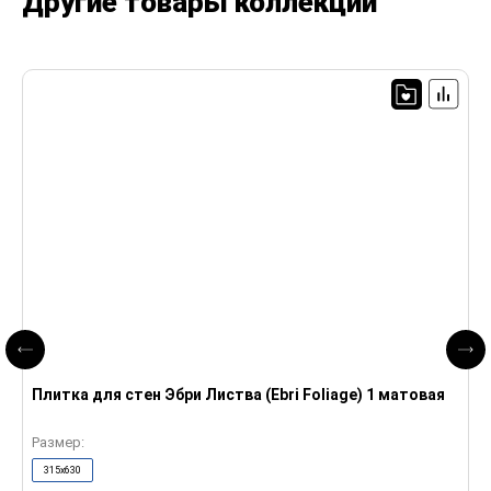
Другие товары коллекции
П
Плитка для стен Эбри Листва (Ebri Foliage) 1 матовая
м
Размер:
Р
315x630