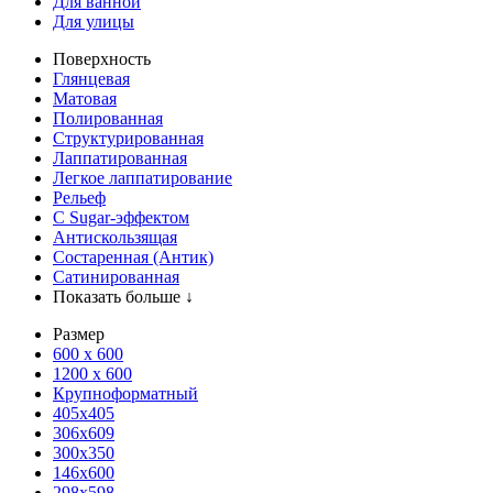
Для ванной
Для улицы
Поверхность
Глянцевая
Матовая
Полированная
Структурированная
Лаппатированная
Легкое лаппатирование
Рельеф
С Sugar-эффектом
Антискользящая
Состаренная (Антик)
Сатинированная
Показать больше ↓
Размер
600 х 600
1200 х 600
Крупноформатный
405x405
306x609
300x350
146x600
298x598