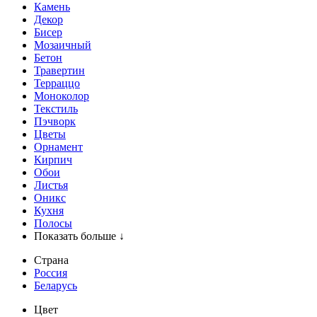
Камень
Декор
Бисер
Мозаичный
Бетон
Травертин
Терраццо
Моноколор
Текстиль
Пэчворк
Цветы
Орнамент
Кирпич
Обои
Листья
Оникс
Кухня
Полосы
Показать больше ↓
Страна
Россия
Беларусь
Цвет