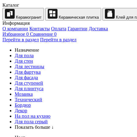
Каталог
Керамогранит
Керамическая плитка
Клей для п
Информация
О компании
Контакты
Оплата
Гарантии
Доставка
Избранное
0
Сравнение
0
Перейти в раздел
Перейти в раздел
Назначение
Для пола
Для стен
Для лестницы
Для фартука
Для фасада
Для ступеней
Для плинтуса
Мозаика
Технический
Бордюр
Декор
На пол на кухню
Для пола серый
Показать больше ↓