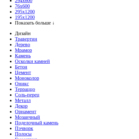
294x600
76х600
295х1200
195х1200
Показать больше ↓
Дизайн
Травертин
Дерево
Мрамор
Камень
Осколки камней
Бетон
Цемент
Моноколор
Оникс
Терраццо
Соль-перец
Металл
Декор
Орнамент
Мозаичный
Поделочный камень
Пэчворк
Полосы