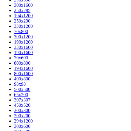
300x1600
250x285
194x1200
250x290
330x1200
70x800
300x1200
190x1200
330x1600
190x1600
70x600
800x800
194x1600
800x1600
400х800
98x98
500x500
65x200
307x307
450x520
300x300
200x200
294x1200
300x600