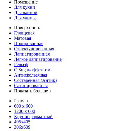
Помещение
Для кухни
Для ванной
Для улицы
Поверхность
Глянцевая
Матовая
Полированная
Структурированная
Лаппатированная
Легкое лаппатирование
Рельеф
С Sugar-эффектом
Антискользящая
Состаренная (Антик)
Сатинированная
Показать больше ↓
Размер
600 х 600
1200 х 600
Крупноформатный
405x405
306x609