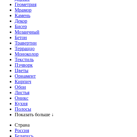
Геометрия
Мрамор
Камень
Декор
Бисер
Мозаичный
Бетон
Травертин
Терраццо
Моноколор
Текстиль
Пэчворк
Цветы
Орнамент
Кирпич
Обои
Листья
Оникс
Кухня
Полосы
Показать больше ↓
Страна
Россия
Беларусь