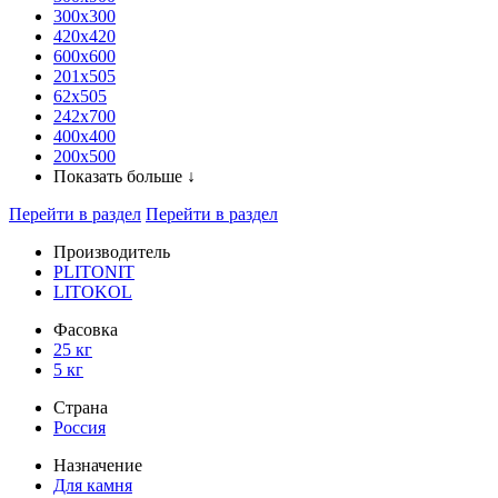
300x300
420х420
600х600
201х505
62х505
242х700
400х400
200х500
Показать больше ↓
Перейти в раздел
Перейти в раздел
Производитель
PLITONIT
LITOKOL
Фасовка
25 кг
5 кг
Страна
Россия
Назначение
Для камня