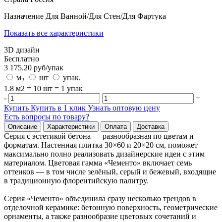
Назначение
Для Ванной/Для Стен/Для Фартука
Показать все характеристики
3D дизайн
Бесплатно
3 175.20
руб/
упак
м
шт
упак.
2
1.8 м2 = 10 шт = 1 упак
-
+
Купить
Купить в 1 клик
Узнать оптовую цену
Есть вопросы по товару?
Описание
Характеристики
Оплата
Доставка
Серия с эстетикой бетона — разнообразная по цветам и
форматам. Настенная плитка 30×60 и 20×20 см, поможет
максимально полно реализовать дизайнерские идеи с этим
материалом. Цветовая гамма «Чементо» включает семь
оттенков — в том числе зелёный, серый и бежевый, входящие
в традиционную флорентийскую палитру.
Серия «Чементо» объединила сразу несколько трендов в
отделочной керамике: бетонную поверхность, геометрические
орнаменты, а также разнообразие цветовых сочетаний и