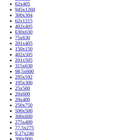
62х405
945x1260
300x304
62x1215
402x405
630x630
75x630
201x405
150x150
402x505
201x505
315x630
98,5х600
295x592
195х300
25x500
20х600
20х400
250x750
500x500
300x600
275x400
77.5х275
9.27x246
300x900