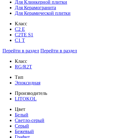
Для Клинкерной плитки
Для Керамогранита
Для Керамической плитки
Класс
С2 Е
C2TE S1
C1 T
Перейти в раздел
Перейти в раздел
Класс
RG/R2T
Тип
Эпоксидная
Производитель
LITOKOL
Цвет
Белый
Светло-серый
Серый
Бежевый
Графит