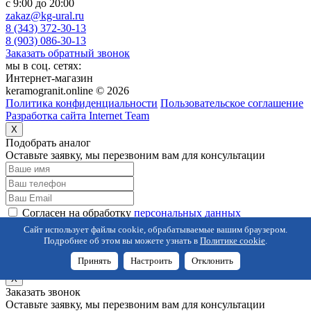
c 9:00 до 20:00
zakaz@kg-ural.ru
8 (343) 372-30-13
8 (903) 086-30-13
Заказать обратный звонок
мы в соц. сетях:
Интернет-магазин
keramogranit.online © 2026
Политика конфиденциальности
Пользовательское соглашение
Разработка сайта Internet Team
X
Подобрать аналог
Оставьте заявку, мы перезвоним вам для консультации
Согласен на обработку
персональных данных
Отправить заявку
Сайт использует файлы cookie, обрабатываемые вашим браузером.
Спасибо!
Подробнее об этом вы можете узнать в
Политике cookie
.
Ваша заявка отправлена,
Принять
Настроить
Отклонить
ожидайте звонка
X
Заказать звонок
Оставьте заявку, мы перезвоним вам для консультации