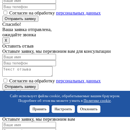
Согласен на обработку
персональных данных
Отправить заявку
Спасибо!
Ваша заявка отправлена,
ожидайте звонка
X
Оставить отзыв
Оставьте заявку, мы перезвоним вам для консультации
Согласен на обработку
персональных данных
Отправить заявку
Спасибо!
Сайт использует файлы cookie, обрабатываемые вашим браузером.
Ваш отзыв отправлен!
Подробнее об этом вы можете узнать в
Политике cookie
.
После модерации, мы опубликуем его на сайте
X
Принять
Настроить
Отклонить
Купить в 1 клик
Оставьте заявку, мы перезвоним вам