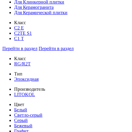
Для Клинкерной плитки
Для Керамогранита
Для Керамической плитки
Класс
С2 Е
C2TE S1
C1 T
Перейти в раздел
Перейти в раздел
Класс
RG/R2T
Тип
Эпоксидная
Производитель
LITOKOL
Цвет
Белый
Светло-серый
Серый
Бежевый
Графит