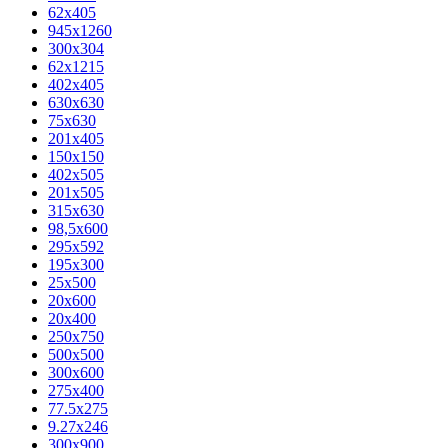
62х405
945x1260
300x304
62x1215
402x405
630x630
75x630
201x405
150x150
402x505
201x505
315x630
98,5х600
295x592
195х300
25x500
20х600
20х400
250x750
500x500
300x600
275x400
77.5х275
9.27x246
300x900