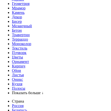
Геометрия
Мрамор
Камень
Декор
Бисер
Мозаичный
Бетон
Травертин
Терраццо
Моноколор
Текстиль
Пэчворк
Цветы
Орнамент
Кирпич
Обои
Листья
Оникс
Кухня
Полосы
Показать больше ↓
Страна
Россия
Беларусь