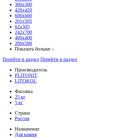
300x300
420х420
600х600
201х505
62х505
242х700
400х400
200х500
Показать больше ↓
Перейти в раздел
Перейти в раздел
Производитель
PLITONIT
LITOKOL
Фасовка
25 кг
5 кг
Страна
Россия
Назначение
Для камня