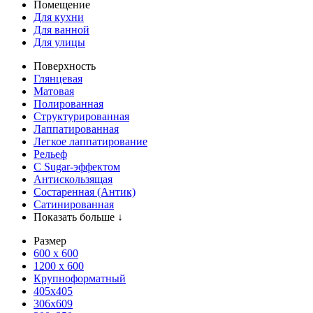
Помещение
Для кухни
Для ванной
Для улицы
Поверхность
Глянцевая
Матовая
Полированная
Структурированная
Лаппатированная
Легкое лаппатирование
Рельеф
С Sugar-эффектом
Антискользящая
Состаренная (Антик)
Сатинированная
Показать больше ↓
Размер
600 х 600
1200 х 600
Крупноформатный
405x405
306x609