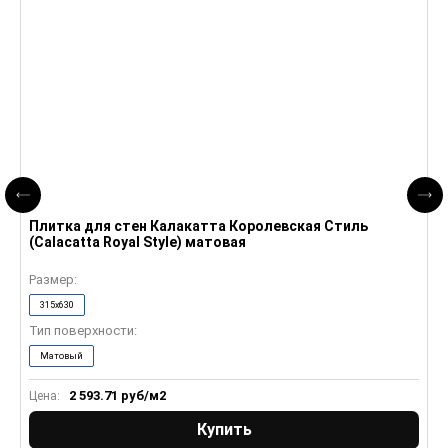
Плитка для стен Калакатта Королевская Стиль
П
(Calacatta Royal Style) матовая
R
Размер:
Р
315x630
Тип поверхности:
Т
Матовый
2 593.71
руб/м2
Цена:
Ц
Купить