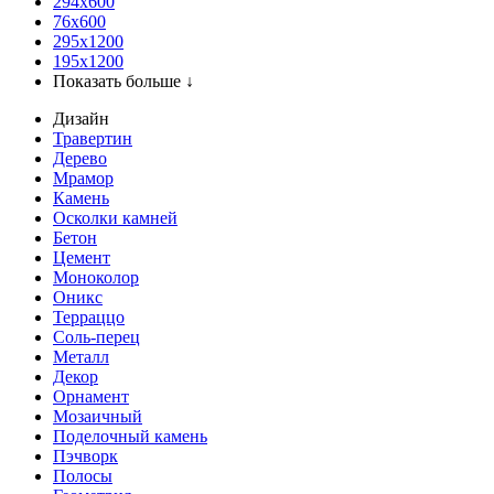
294x600
76х600
295х1200
195х1200
Показать больше ↓
Дизайн
Травертин
Дерево
Мрамор
Камень
Осколки камней
Бетон
Цемент
Моноколор
Оникс
Терраццо
Соль-перец
Металл
Декор
Орнамент
Мозаичный
Поделочный камень
Пэчворк
Полосы