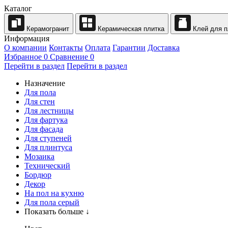
Каталог
Керамогранит
Керамическая плитка
Клей для п
Информация
О компании
Контакты
Оплата
Гарантии
Доставка
Избранное
0
Сравнение
0
Перейти в раздел
Перейти в раздел
Назначение
Для пола
Для стен
Для лестницы
Для фартука
Для фасада
Для ступеней
Для плинтуса
Мозаика
Технический
Бордюр
Декор
На пол на кухню
Для пола серый
Показать больше ↓