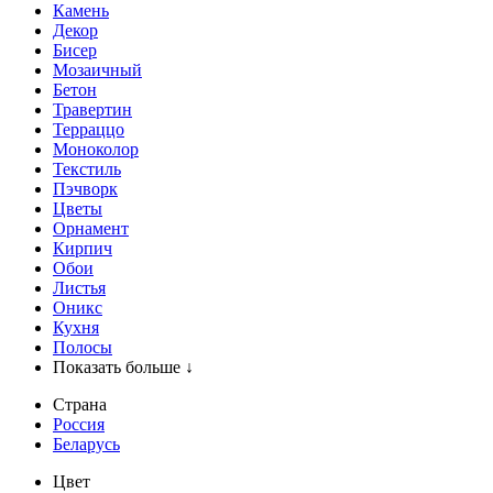
Камень
Декор
Бисер
Мозаичный
Бетон
Травертин
Терраццо
Моноколор
Текстиль
Пэчворк
Цветы
Орнамент
Кирпич
Обои
Листья
Оникс
Кухня
Полосы
Показать больше ↓
Страна
Россия
Беларусь
Цвет