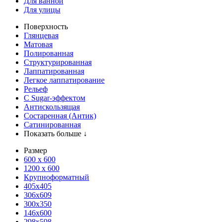
Для ванной
Для улицы
Поверхность
Глянцевая
Матовая
Полированная
Структурированная
Лаппатированная
Легкое лаппатирование
Рельеф
С Sugar-эффектом
Антискользящая
Состаренная (Антик)
Сатинированная
Показать больше ↓
Размер
600 х 600
1200 х 600
Крупноформатный
405x405
306x609
300x350
146x600
298x598