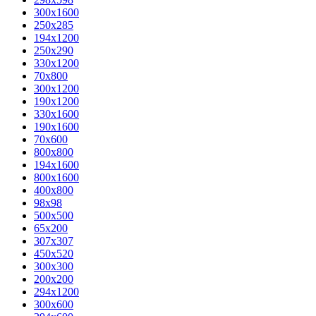
300x1600
250x285
194x1200
250x290
330x1200
70x800
300x1200
190x1200
330x1600
190x1600
70x600
800x800
194x1600
800x1600
400х800
98x98
500x500
65x200
307x307
450x520
300x300
200x200
294x1200
300x600