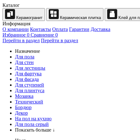
Каталог
Керамогранит
Керамическая плитка
Клей для п
Информация
О компании
Контакты
Оплата
Гарантии
Доставка
Избранное
0
Сравнение
0
Перейти в раздел
Перейти в раздел
Назначение
Для пола
Для стен
Для лестницы
Для фартука
Для фасада
Для ступеней
Для плинтуса
Мозаика
Технический
Бордюр
Декор
На пол на кухню
Для пола серый
Показать больше ↓