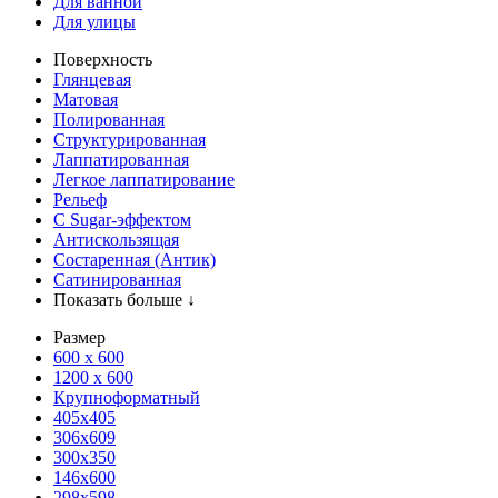
Для ванной
Для улицы
Поверхность
Глянцевая
Матовая
Полированная
Структурированная
Лаппатированная
Легкое лаппатирование
Рельеф
С Sugar-эффектом
Антискользящая
Состаренная (Антик)
Сатинированная
Показать больше ↓
Размер
600 х 600
1200 х 600
Крупноформатный
405x405
306x609
300x350
146x600
298x598