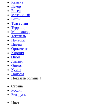
Камень
Декор
Бисер
Мозаичный
Бетон
Травертин
Терраццо
Моноколор
Текстиль
Пэчворк
Цветы
Орнамент
Кирпич
Обои
Листья
Оникс
Кухня
Полосы
Показать больше ↓
Страна
Россия
Беларусь
Цвет