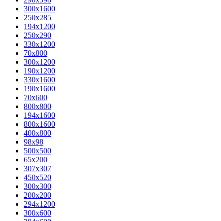
300x1600
250x285
194x1200
250x290
330x1200
70x800
300x1200
190x1200
330x1600
190x1600
70x600
800x800
194x1600
800x1600
400х800
98x98
500x500
65x200
307x307
450x520
300x300
200x200
294x1200
300x600