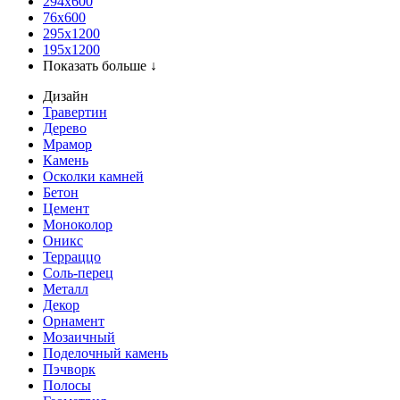
294x600
76х600
295х1200
195х1200
Показать больше ↓
Дизайн
Травертин
Дерево
Мрамор
Камень
Осколки камней
Бетон
Цемент
Моноколор
Оникс
Терраццо
Соль-перец
Металл
Декор
Орнамент
Мозаичный
Поделочный камень
Пэчворк
Полосы