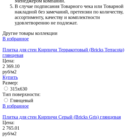
Менеджером компании.
В случае подписания Товарного чека или Товарной
накладной без замечаний, претензии по количеству,
ассортименту, качеству и комплектности
удовлетворению не подлежат.
Другие товары коллекции
В избранное
Плитка для стен Кирпичи Терракотовый (Bricks Terracota)
глянцевая
Цена:
2 369.10
руб/м2
Купить
Размер:
315x630
Тип поверхности:
Глянцевый
В избранное
Плитка для стен Кирпичи Серый (Bricks Gris) глянцевая
Цена:
2 765.01
руб/м2