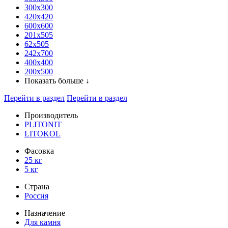
300x300
420х420
600х600
201х505
62х505
242х700
400х400
200х500
Показать больше ↓
Перейти в раздел
Перейти в раздел
Производитель
PLITONIT
LITOKOL
Фасовка
25 кг
5 кг
Страна
Россия
Назначение
Для камня