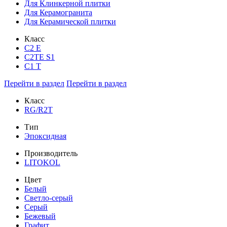
Для Клинкерной плитки
Для Керамогранита
Для Керамической плитки
Класс
С2 Е
C2TE S1
C1 T
Перейти в раздел
Перейти в раздел
Класс
RG/R2T
Тип
Эпоксидная
Производитель
LITOKOL
Цвет
Белый
Светло-серый
Серый
Бежевый
Графит