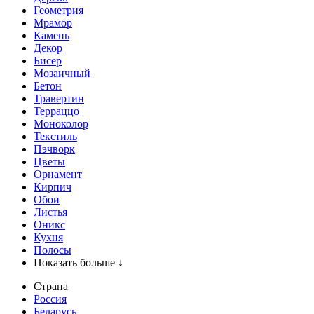
Геометрия
Мрамор
Камень
Декор
Бисер
Мозаичный
Бетон
Травертин
Терраццо
Моноколор
Текстиль
Пэчворк
Цветы
Орнамент
Кирпич
Обои
Листья
Оникс
Кухня
Полосы
Показать больше ↓
Страна
Россия
Беларусь