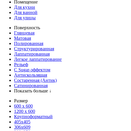
Помещение
Для кухни
Для ванной
Для улицы
Поверхность
Глянцевая
Матовая
Полированная
Структурированная
Лаппатированная
Легкое лаппатирование
Рельеф
С Sugar-эффектом
Антискользящая
Состаренная (Антик)
Сатинированная
Показать больше ↓
Размер
600 х 600
1200 х 600
Крупноформатный
405x405
306x609