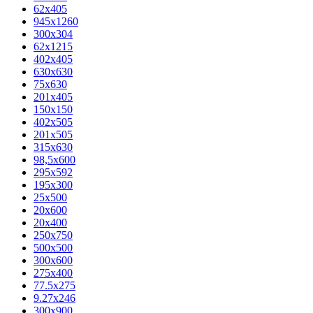
62х405
945x1260
300x304
62x1215
402x405
630x630
75x630
201x405
150x150
402x505
201x505
315x630
98,5х600
295x592
195х300
25x500
20х600
20х400
250x750
500x500
300x600
275x400
77.5х275
9.27x246
300x900