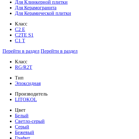
Для Клинкерной плитки
Для Керамогранита
Для Керамической плитки
Класс
С2 Е
C2TE S1
C1 T
Перейти в раздел
Перейти в раздел
Класс
RG/R2T
Тип
Эпоксидная
Производитель
LITOKOL
Цвет
Белый
Светло-серый
Серый
Бежевый
Графит