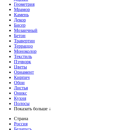
Геометрия
Мрамор
Камень
Декор
Бисер
Мозаичный
Бетон
Травертин
Терраццо
Моноколор
Текстиль
Пэчворк
Цветы
Орнамент
Кирпич
Обои
Листья
Оникс
Кухня
Полосы
Показать больше ↓
Страна
Россия
Беларусь