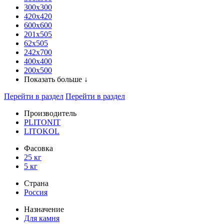
300x300
420х420
600х600
201х505
62х505
242х700
400х400
200х500
Показать больше ↓
Перейти в раздел
Перейти в раздел
Производитель
PLITONIT
LITOKOL
Фасовка
25 кг
5 кг
Страна
Россия
Назначение
Для камня