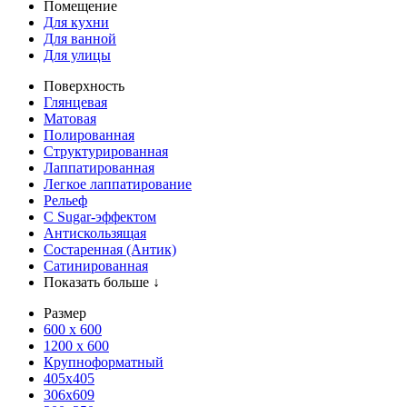
Помещение
Для кухни
Для ванной
Для улицы
Поверхность
Глянцевая
Матовая
Полированная
Структурированная
Лаппатированная
Легкое лаппатирование
Рельеф
С Sugar-эффектом
Антискользящая
Состаренная (Антик)
Сатинированная
Показать больше ↓
Размер
600 х 600
1200 х 600
Крупноформатный
405x405
306x609