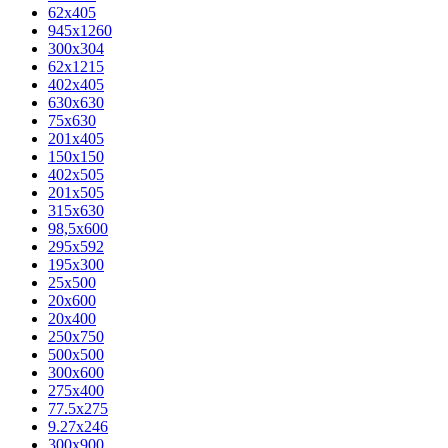
62х405
945x1260
300x304
62x1215
402x405
630x630
75x630
201x405
150x150
402x505
201x505
315x630
98,5х600
295x592
195х300
25x500
20х600
20х400
250x750
500x500
300x600
275x400
77.5х275
9.27x246
300x900