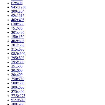
62х405
945x1260
300x304
62x1215
402x405
630x630
75x630
201x405
150x150
402x505
201x505
315x630
98,5х600
295x592
195х300
25x500
20х600
20х400
250x750
500x500
300x600
275x400
77.5х275
9.27x246
300x900