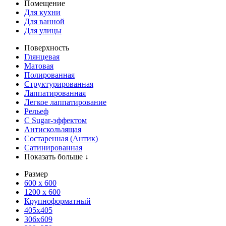
Помещение
Для кухни
Для ванной
Для улицы
Поверхность
Глянцевая
Матовая
Полированная
Структурированная
Лаппатированная
Легкое лаппатирование
Рельеф
С Sugar-эффектом
Антискользящая
Состаренная (Антик)
Сатинированная
Показать больше ↓
Размер
600 х 600
1200 х 600
Крупноформатный
405x405
306x609