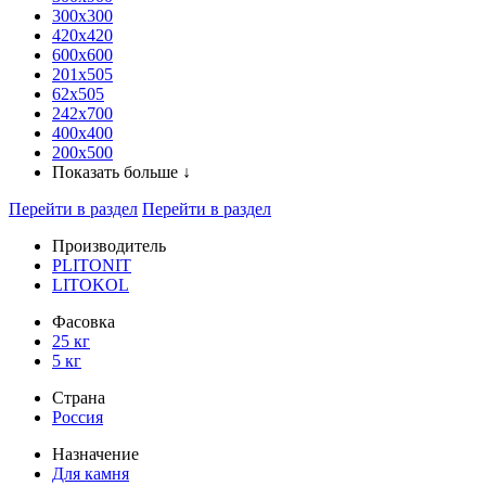
300x300
420х420
600х600
201х505
62х505
242х700
400х400
200х500
Показать больше ↓
Перейти в раздел
Перейти в раздел
Производитель
PLITONIT
LITOKOL
Фасовка
25 кг
5 кг
Страна
Россия
Назначение
Для камня