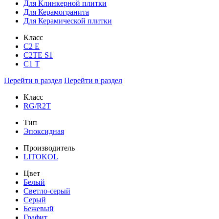
Для Клинкерной плитки
Для Керамогранита
Для Керамической плитки
Класс
С2 Е
C2TE S1
C1 T
Перейти в раздел
Перейти в раздел
Класс
RG/R2T
Тип
Эпоксидная
Производитель
LITOKOL
Цвет
Белый
Светло-серый
Серый
Бежевый
Графит