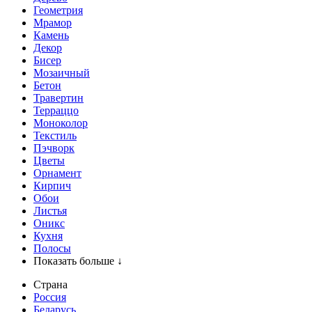
Геометрия
Мрамор
Камень
Декор
Бисер
Мозаичный
Бетон
Травертин
Терраццо
Моноколор
Текстиль
Пэчворк
Цветы
Орнамент
Кирпич
Обои
Листья
Оникс
Кухня
Полосы
Показать больше ↓
Страна
Россия
Беларусь