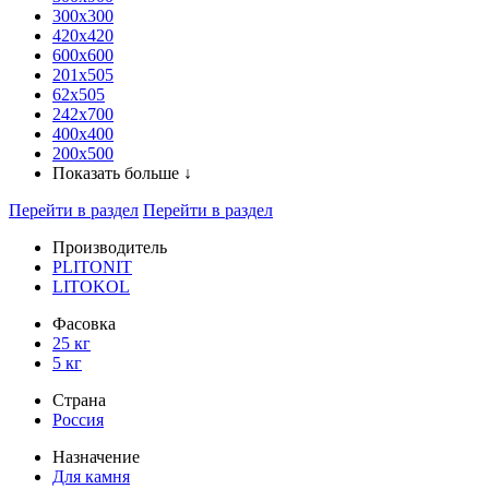
300x300
420х420
600х600
201х505
62х505
242х700
400х400
200х500
Показать больше ↓
Перейти в раздел
Перейти в раздел
Производитель
PLITONIT
LITOKOL
Фасовка
25 кг
5 кг
Страна
Россия
Назначение
Для камня