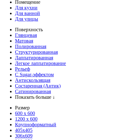
Помещение
Для кухни
Для ванной
Для улицы
Поверхность
Глянцевая
Матовая
Полированная
Структурированная
Лаппатированная
Легкое лаппатирование
Рельеф
С Sugar-эффектом
Антискользящая
Состаренная (Антик)
Сатинированная
Показать больше ↓
Размер
600 х 600
1200 х 600
Крупноформатный
405x405
306x609