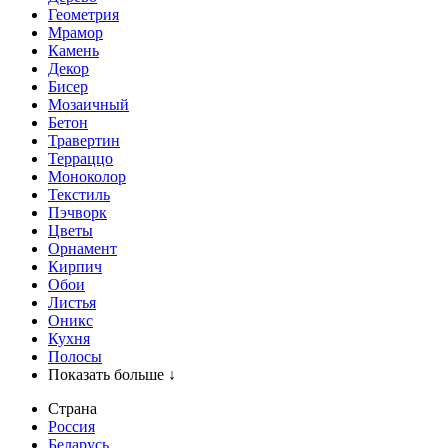
Геометрия
Мрамор
Камень
Декор
Бисер
Мозаичный
Бетон
Травертин
Терраццо
Моноколор
Текстиль
Пэчворк
Цветы
Орнамент
Кирпич
Обои
Листья
Оникс
Кухня
Полосы
Показать больше ↓
Страна
Россия
Беларусь