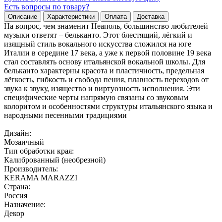
Есть вопросы по товару?
Описание
Характеристики
Оплата
Доставка
На вопрос, чем знаменит Неаполь, большинство любителей
музыки ответят – бельканто. Этот блестящий, лёгкий и
изящный стиль вокального искусства сложился на юге
Италии в середине 17 века, а уже к первой половине 19 века
стал составлять основу итальянской вокальной школы. Для
бельканто характерны красота и пластичность, предельная
лёгкость, гибкость и свобода пения, плавность переходов от
звука к звуку, изящество и виртуозность исполнения. Эти
специфические черты напрямую связаны со звуковым
колоритом и особенностями структуры итальянского языка и
народными песенными традициями
Дизайн:
Мозаичный
Тип обработки края:
Калиброванный (необрезной)
Производитель:
KERAMA MARAZZI
Страна:
Россия
Назначение:
Декор