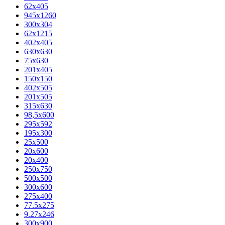
62х405
945x1260
300x304
62x1215
402x405
630x630
75x630
201x405
150x150
402x505
201x505
315x630
98,5х600
295x592
195х300
25x500
20х600
20х400
250x750
500x500
300x600
275x400
77.5х275
9.27x246
300x900