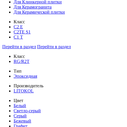
Для Клинкерной плитки
Для Керамогранита
Для Керамической плитки
Класс
С2 Е
C2TE S1
C1 T
Перейти в раздел
Перейти в раздел
Класс
RG/R2T
Тип
Эпоксидная
Производитель
LITOKOL
Цвет
Белый
Светло-серый
Серый
Бежевый
Графит