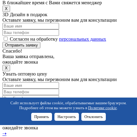
В ближайшее время с Вами свяжется менеджер
X
3D Дизайн в подарок
Оставьте заявку, мы перезвоним вам для консультации
Согласен на обработку
персональных данных
Отправить заявку
Спасибо!
Ваша заявка отправлена,
ожидайте звонка
X
Узнать оптовую цену
Оставьте заявку, мы перезвоним вам для консультации
Сайт использует файлы cookie, обрабатываемые вашим браузером.
Согласен на обработку
персональных данных
Подробнее об этом вы можете узнать в
Политике cookie
.
Отправить
Спасибо!
Принять
Настроить
Отклонить
Ваша заявка отправлена,
ожидайте звонка
⇢