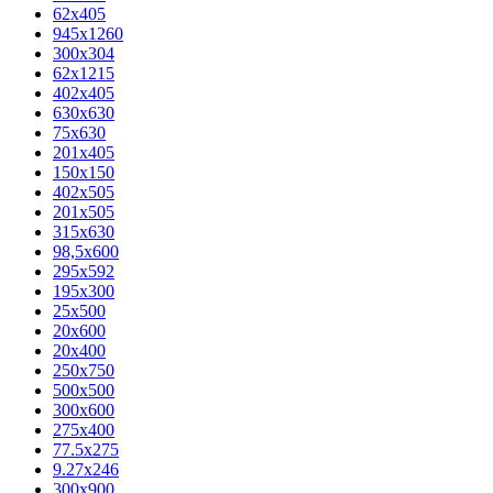
62х405
945x1260
300x304
62x1215
402x405
630x630
75x630
201x405
150x150
402x505
201x505
315x630
98,5х600
295x592
195х300
25x500
20х600
20х400
250x750
500x500
300x600
275x400
77.5х275
9.27x246
300x900