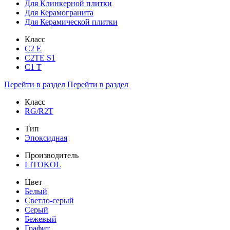
Для Клинкерной плитки
Для Керамогранита
Для Керамической плитки
Класс
С2 Е
C2TE S1
C1 T
Перейти в раздел
Перейти в раздел
Класс
RG/R2T
Тип
Эпоксидная
Производитель
LITOKOL
Цвет
Белый
Светло-серый
Серый
Бежевый
Графит