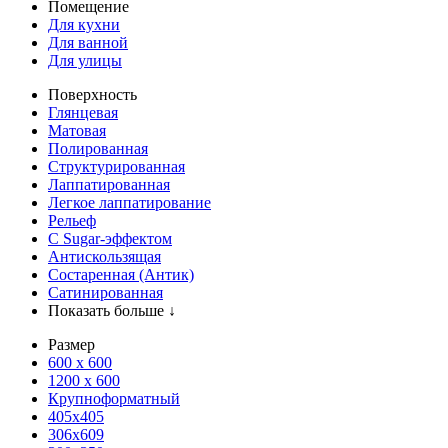
Помещение
Для кухни
Для ванной
Для улицы
Поверхность
Глянцевая
Матовая
Полированная
Структурированная
Лаппатированная
Легкое лаппатирование
Рельеф
С Sugar-эффектом
Антискользящая
Состаренная (Антик)
Сатинированная
Показать больше ↓
Размер
600 х 600
1200 х 600
Крупноформатный
405x405
306x609