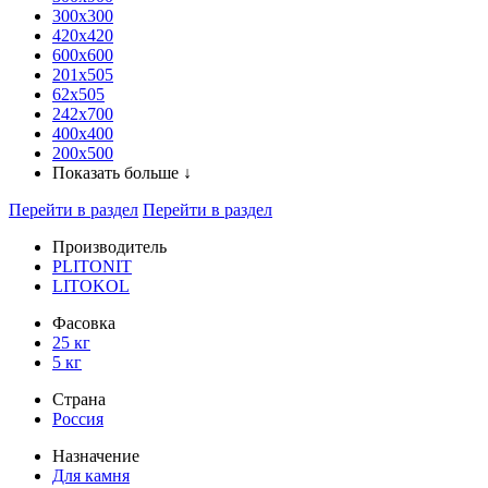
300x300
420х420
600х600
201х505
62х505
242х700
400х400
200х500
Показать больше ↓
Перейти в раздел
Перейти в раздел
Производитель
PLITONIT
LITOKOL
Фасовка
25 кг
5 кг
Страна
Россия
Назначение
Для камня