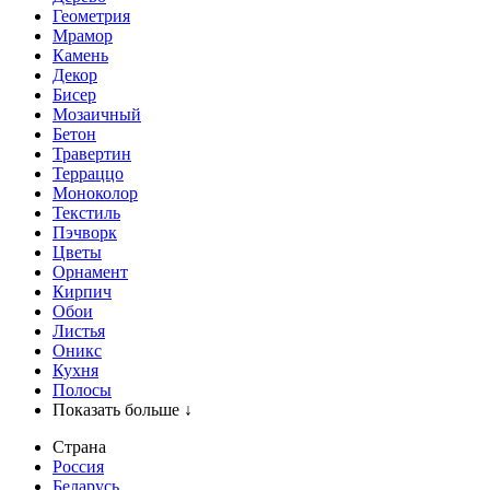
Геометрия
Мрамор
Камень
Декор
Бисер
Мозаичный
Бетон
Травертин
Терраццо
Моноколор
Текстиль
Пэчворк
Цветы
Орнамент
Кирпич
Обои
Листья
Оникс
Кухня
Полосы
Показать больше ↓
Страна
Россия
Беларусь