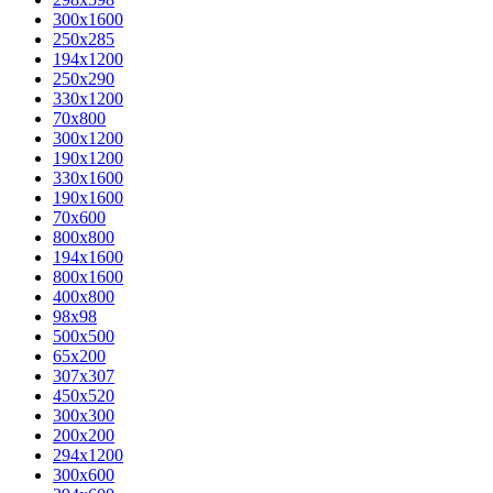
300x1600
250x285
194x1200
250x290
330x1200
70x800
300x1200
190x1200
330x1600
190x1600
70x600
800x800
194x1600
800x1600
400х800
98x98
500x500
65x200
307x307
450x520
300x300
200x200
294x1200
300x600