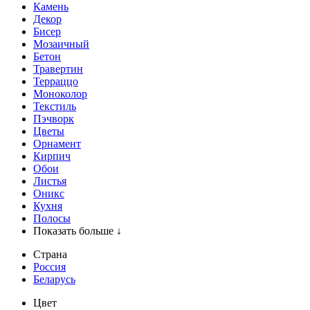
Камень
Декор
Бисер
Мозаичный
Бетон
Травертин
Терраццо
Моноколор
Текстиль
Пэчворк
Цветы
Орнамент
Кирпич
Обои
Листья
Оникс
Кухня
Полосы
Показать больше ↓
Страна
Россия
Беларусь
Цвет