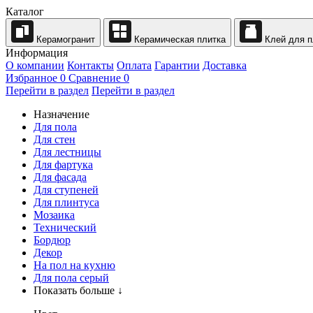
Каталог
Керамогранит
Керамическая плитка
Клей для п
Информация
О компании
Контакты
Оплата
Гарантии
Доставка
Избранное
0
Сравнение
0
Перейти в раздел
Перейти в раздел
Назначение
Для пола
Для стен
Для лестницы
Для фартука
Для фасада
Для ступеней
Для плинтуса
Мозаика
Технический
Бордюр
Декор
На пол на кухню
Для пола серый
Показать больше ↓