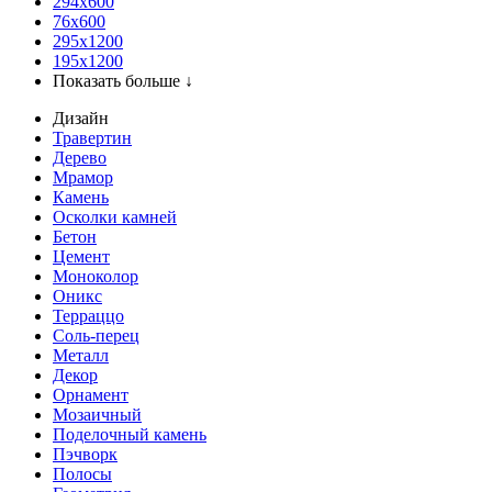
294x600
76х600
295х1200
195х1200
Показать больше ↓
Дизайн
Травертин
Дерево
Мрамор
Камень
Осколки камней
Бетон
Цемент
Моноколор
Оникс
Терраццо
Соль-перец
Металл
Декор
Орнамент
Мозаичный
Поделочный камень
Пэчворк
Полосы