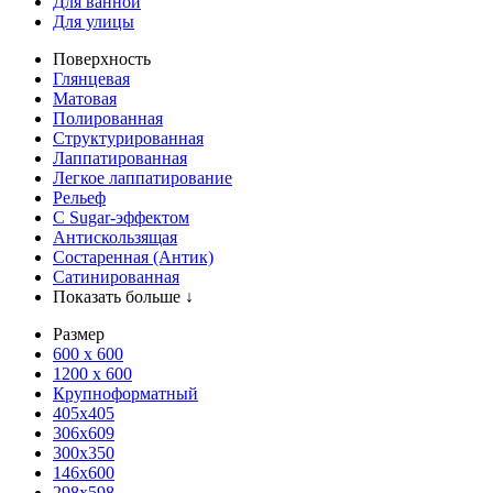
Для ванной
Для улицы
Поверхность
Глянцевая
Матовая
Полированная
Структурированная
Лаппатированная
Легкое лаппатирование
Рельеф
С Sugar-эффектом
Антискользящая
Состаренная (Антик)
Сатинированная
Показать больше ↓
Размер
600 х 600
1200 х 600
Крупноформатный
405x405
306x609
300x350
146x600
298x598