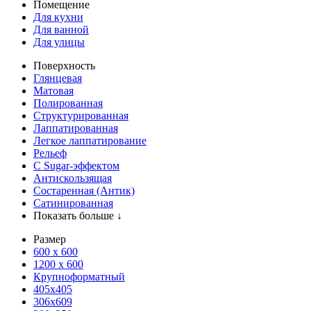
Помещение
Для кухни
Для ванной
Для улицы
Поверхность
Глянцевая
Матовая
Полированная
Структурированная
Лаппатированная
Легкое лаппатирование
Рельеф
С Sugar-эффектом
Антискользящая
Состаренная (Антик)
Сатинированная
Показать больше ↓
Размер
600 х 600
1200 х 600
Крупноформатный
405x405
306x609