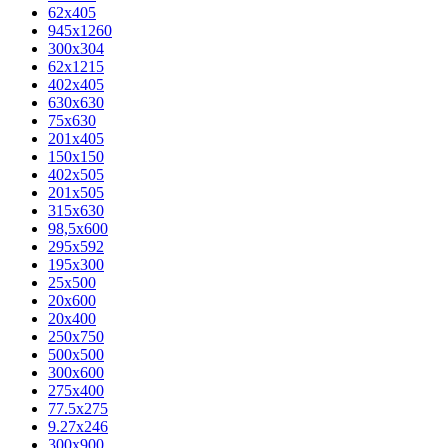
62х405
945x1260
300x304
62x1215
402x405
630x630
75x630
201x405
150x150
402x505
201x505
315x630
98,5х600
295x592
195х300
25x500
20х600
20х400
250x750
500x500
300x600
275x400
77.5х275
9.27x246
300x900