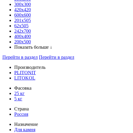
300x300
420х420
600х600
201х505
62х505
242х700
400х400
200х500
Показать больше ↓
Перейти в раздел
Перейти в раздел
Производитель
PLITONIT
LITOKOL
Фасовка
25 кг
5 кг
Страна
Россия
Назначение
Для камня