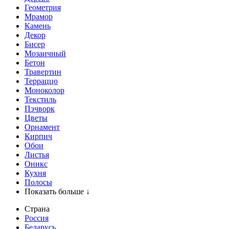
Геометрия
Мрамор
Камень
Декор
Бисер
Мозаичный
Бетон
Травертин
Терраццо
Моноколор
Текстиль
Пэчворк
Цветы
Орнамент
Кирпич
Обои
Листья
Оникс
Кухня
Полосы
Показать больше ↓
Страна
Россия
Беларусь