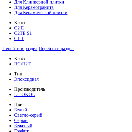
Для Клинкерной плитки
Для Керамогранита
Для Керамической плитки
Класс
С2 Е
C2TE S1
C1 T
Перейти в раздел
Перейти в раздел
Класс
RG/R2T
Тип
Эпоксидная
Производитель
LITOKOL
Цвет
Белый
Светло-серый
Серый
Бежевый
Графит