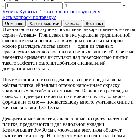
-
+
Купить
Купить в 1 клик
Узнать оптовую цену
Есть вопросы по товару?
Описание
Характеристики
Оплата
Доставка
Именно эстетике азулежу посвящены декоративные элементы
серии «Алмаш». Глянцевая плитка украшена традиционной
флористической росписью, в изящных завитках которой
можно разглядеть листья аканта — один из главных
графических мотивов росписи античных капителей. Светлые
элементы орнамента выступают над поверхностью плитки:
такого эффекта позволил добиться специальный
декоративный состав.
Помимо синей плитки и декоров, в серии представлена
жёлтая плитка: её тёплый оттенок напоминает окраску
знаменитых лиссабонских трамваев. Вариантов раскладки
фоновой и декоративной плитки нового шестиугольного
формата на стене — по-настоящему много, учитывая синие и
жёлтые вставки 9,8×9,8 см.
Декоративные элементы, аналогичные по цвету настенной
плитке, предлагаются и для напольной укладки.
Керамогранит 30×30 см с узорчатым рисунком образует
экзотический ковёр. На полу его можно сочетать с белым