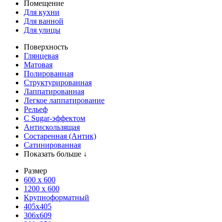
Помещение
Для кухни
Для ванной
Для улицы
Поверхность
Глянцевая
Матовая
Полированная
Структурированная
Лаппатированная
Легкое лаппатирование
Рельеф
С Sugar-эффектом
Антискользящая
Состаренная (Антик)
Сатинированная
Показать больше ↓
Размер
600 х 600
1200 х 600
Крупноформатный
405x405
306x609