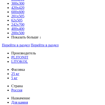
300x300
420х420
600х600
201х505
62х505
242х700
400х400
200х500
Показать больше ↓
Перейти в раздел
Перейти в раздел
Производитель
PLITONIT
LITOKOL
Фасовка
25 кг
5 кг
Страна
Россия
Назначение
Для камня