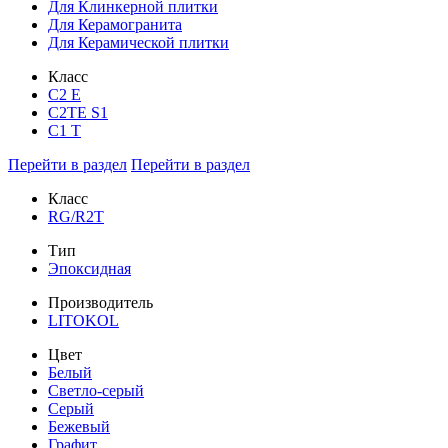
Для Клинкерной плитки
Для Керамогранита
Для Керамической плитки
Класс
С2 Е
C2TE S1
C1 T
Перейти в раздел
Перейти в раздел
Класс
RG/R2T
Тип
Эпоксидная
Производитель
LITOKOL
Цвет
Белый
Светло-серый
Серый
Бежевый
Графит