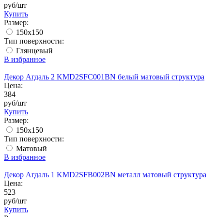
руб/шт
Купить
Размер:
150x150
Тип поверхности:
Глянцевый
В избранное
Декор Агдаль 2 KMD2SFC001BN белый матовый структура
Цена:
384
руб/шт
Купить
Размер:
150x150
Тип поверхности:
Матовый
В избранное
Декор Агдаль 1 KMD2SFB002BN металл матовый структура
Цена:
523
руб/шт
Купить