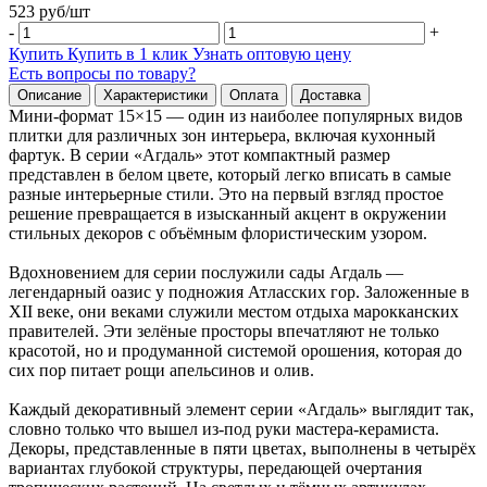
523
руб/
шт
-
+
Купить
Купить в 1 клик
Узнать оптовую цену
Есть вопросы по товару?
Описание
Характеристики
Оплата
Доставка
Мини-формат 15×15 — один из наиболее популярных видов
плитки для различных зон интерьера, включая кухонный
фартук. В серии «Агдаль» этот компактный размер
представлен в белом цвете, который легко вписать в самые
разные интерьерные стили. Это на первый взгляд простое
решение превращается в изысканный акцент в окружении
стильных декоров с объёмным флористическим узором.
Вдохновением для серии послужили сады Агдаль —
легендарный оазис у подножия Атласских гор. Заложенные в
XII веке, они веками служили местом отдыха марокканских
правителей. Эти зелёные просторы впечатляют не только
красотой, но и продуманной системой орошения, которая до
сих пор питает рощи апельсинов и олив.
Каждый декоративный элемент серии «Агдаль» выглядит так,
словно только что вышел из-под руки мастера-керамиста.
Декоры, представленные в пяти цветах, выполнены в четырёх
вариантах глубокой структуры, передающей очертания