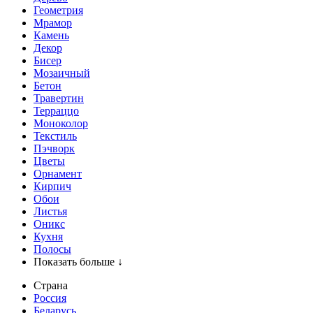
Геометрия
Мрамор
Камень
Декор
Бисер
Мозаичный
Бетон
Травертин
Терраццо
Моноколор
Текстиль
Пэчворк
Цветы
Орнамент
Кирпич
Обои
Листья
Оникс
Кухня
Полосы
Показать больше ↓
Страна
Россия
Беларусь