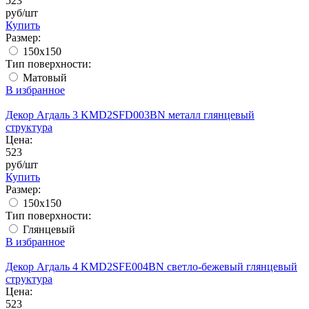
523
руб/шт
Купить
Размер:
150x150
Тип поверхности:
Матовый
В избранное
Декор Агдаль 3 KMD2SFD003BN металл глянцевый
структура
Цена:
523
руб/шт
Купить
Размер:
150x150
Тип поверхности:
Глянцевый
В избранное
Декор Агдаль 4 KMD2SFE004BN светло-бежевый глянцевый
структура
Цена:
523