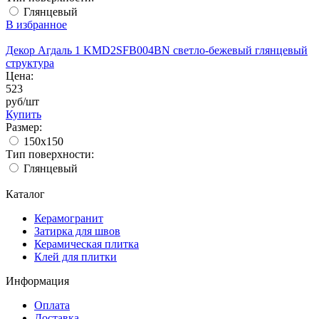
Глянцевый
В избранное
Декор Агдаль 1 KMD2SFB004BN светло-бежевый глянцевый
структура
Цена:
523
руб/шт
Купить
Размер:
150x150
Тип поверхности:
Глянцевый
Каталог
Керамогранит
Затирка для швов
Керамическая плитка
Клей для плитки
Информация
Оплата
Доставка