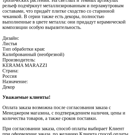
тропических растений. На светлых и тёмных артикулах
рельеф подчёркнут металлизированным и перламутровым
составами, что придаёт плитке сходство со старинной
чеканкой. В серии также есть декоры, полностью
выполненные в цвете металла: они придадут керамической
композиции особую выразительность.
Дизайн:
Листья
Тип обработки края:
Калиброванный (необрезной)
Производитель:
KERAMA MARAZZI
Страна:
Россия
Назначение:
Декор
Уважаемые клиенты!
Оплата заказа возможна после согласования заказа с
Менеджером магазина, с подтверждением наличия, цены и
количества товаров, а также сроков поставки.
При согласовании заказа, способ оплаты выбирает Клиент
при оформление заказа, по желанию Клиента способ оплаты