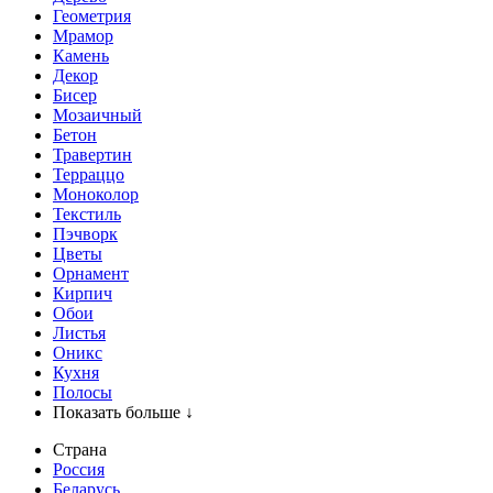
Геометрия
Мрамор
Камень
Декор
Бисер
Мозаичный
Бетон
Травертин
Терраццо
Моноколор
Текстиль
Пэчворк
Цветы
Орнамент
Кирпич
Обои
Листья
Оникс
Кухня
Полосы
Показать больше ↓
Страна
Россия
Беларусь