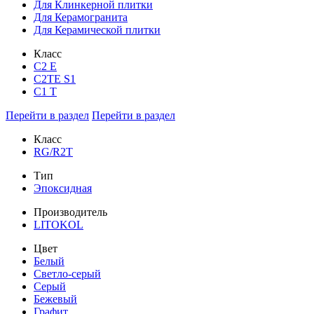
Для Клинкерной плитки
Для Керамогранита
Для Керамической плитки
Класс
С2 Е
C2TE S1
C1 T
Перейти в раздел
Перейти в раздел
Класс
RG/R2T
Тип
Эпоксидная
Производитель
LITOKOL
Цвет
Белый
Светло-серый
Серый
Бежевый
Графит