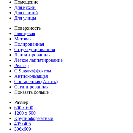
Помещение
Для кухни
Для ванной
Для улицы
Поверхность
Глянцевая
Матовая
Полированная
Структурированная
Лаппатированная
Легкое лаппатирование
Рельеф
С Sugar-эффектом
Антискользящая
Состаренная (Антик)
Сатинированная
Показать больше ↓
Размер
600 х 600
1200 х 600
Крупноформатный
405x405
306x609