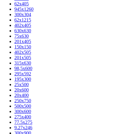
62х405
945x1260
300x304
62x1215
402x405
630x630
75x630
201x405
150x150
402x505
201x505
315x630
98,5х600
295x592
195х300
25x500
20х600
20х400
250x750
500x500
300x600
275x400
77.5х275
9.27x246
300x900