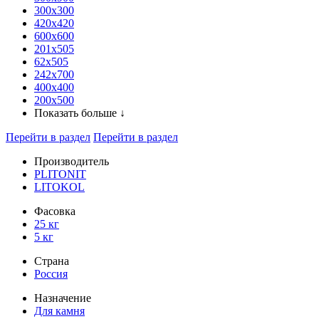
300x300
420х420
600х600
201х505
62х505
242х700
400х400
200х500
Показать больше ↓
Перейти в раздел
Перейти в раздел
Производитель
PLITONIT
LITOKOL
Фасовка
25 кг
5 кг
Страна
Россия
Назначение
Для камня