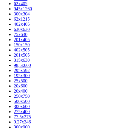
62х405
945x1260
300x304
62x1215
402x405
630x630
75x630
201x405
150x150
402x505
201x505
315x630
98,5х600
295x592
195х300
25x500
20х600
20х400
250x750
500x500
300x600
275x400
77.5х275
9.27x246
300x900