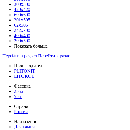
300x300
420х420
600х600
201х505
62х505
242х700
400х400
200х500
Показать больше ↓
Перейти в раздел
Перейти в раздел
Производитель
PLITONIT
LITOKOL
Фасовка
25 кг
5 кг
Страна
Россия
Назначение
Для камня