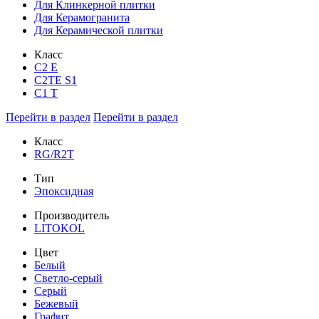
Для Клинкерной плитки
Для Керамогранита
Для Керамической плитки
Класс
С2 Е
C2TE S1
C1 T
Перейти в раздел
Перейти в раздел
Класс
RG/R2T
Тип
Эпоксидная
Производитель
LITOKOL
Цвет
Белый
Светло-серый
Серый
Бежевый
Графит