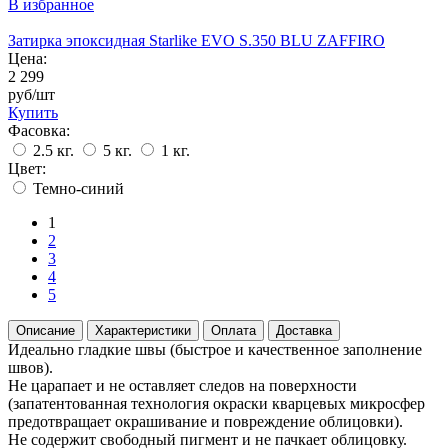
В избранное
Затирка эпоксидная Starlike EVO S.350 BLU ZAFFIRO
Цена:
2 299
руб/шт
Купить
Фасовка:
2.5 кг.
5 кг.
1 кг.
Цвет:
Темно-синий
1
2
3
4
5
Описание
Характеристики
Оплата
Доставка
Идеально гладкие швы (быстрое и качественное заполнение
швов).
Не царапает и не оставляет следов на поверхности
(запатентованная технология окраски кварцевых микросфер
предотвращает окрашивание и повреждение облицовки).
Не содержит свободный пигмент и не пачкает облицовку.