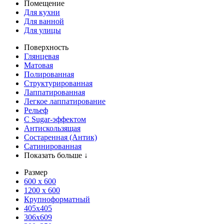
Помещение
Для кухни
Для ванной
Для улицы
Поверхность
Глянцевая
Матовая
Полированная
Структурированная
Лаппатированная
Легкое лаппатирование
Рельеф
С Sugar-эффектом
Антискользящая
Состаренная (Антик)
Сатинированная
Показать больше ↓
Размер
600 х 600
1200 х 600
Крупноформатный
405x405
306x609