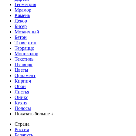
Геометрия
Мрамор
Камень
Декор
Бисер
Мозаичный
Бетон
Травертин
Терраццо
Моноколор
Текстиль
Пэчворк
Цветы
Орнамент
Кирпич
Обои
Листья
Оникс
Кухня
Полосы
Показать больше ↓
Страна
Россия
Беларусь