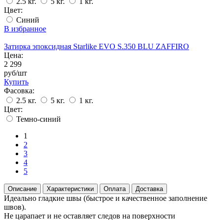
2.5 кг.
5 кг.
1 кг.
Цвет:
Синий
В избранное
Затирка эпоксидная Starlike EVO S.350 BLU ZAFFIRO
Цена:
2 299
руб/шт
Купить
Фасовка:
2.5 кг.
5 кг.
1 кг.
Цвет:
Темно-синий
1
2
3
4
5
Описание
Характеристики
Оплата
Доставка
Идеально гладкие швы (быстрое и качественное заполнение
швов).
Не царапает и не оставляет следов на поверхности