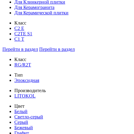
Для Клинкерной плитки
Для Керамогранита
Для Керамической плитки
Класс
С2 Е
C2TE S1
C1 T
Перейти в раздел
Перейти в раздел
Класс
RG/R2T
Тип
Эпоксидная
Производитель
LITOKOL
Цвет
Белый
Светло-серый
Серый
Бежевый
Графит