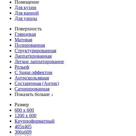
Помещение
Для кухни
Для ванной
Для улицы
Поверхность
Глянцевая
Матовая
Полированная
Структурированная
Лаппатированная
Легкое лаппатирование
Рельеф
С Sugar-эффектом
Антискользящая
Состаренная (Антик)
Сатинированная
Показать больше ↓
Размер
600 х 600
1200 х 600
Крупноформатный
405x405
306x609