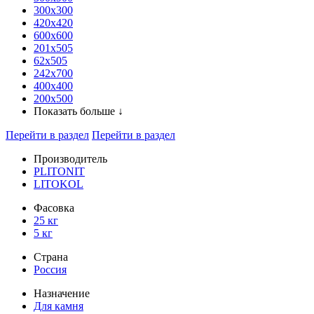
300x300
420х420
600х600
201х505
62х505
242х700
400х400
200х500
Показать больше ↓
Перейти в раздел
Перейти в раздел
Производитель
PLITONIT
LITOKOL
Фасовка
25 кг
5 кг
Страна
Россия
Назначение
Для камня