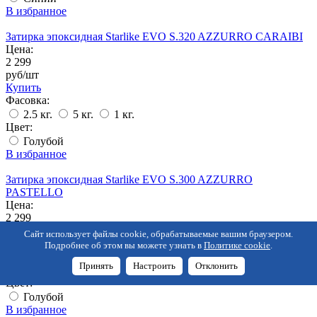
В избранное
Затирка эпоксидная Starlike EVO S.320 AZZURRO CARAIBI
Цена:
2 299
руб/шт
Купить
Фасовка:
2.5 кг.
5 кг.
1 кг.
Цвет:
Голубой
В избранное
Затирка эпоксидная Starlike EVO S.300 AZZURRO
PASTELLO
Цена:
2 299
руб/шт
Сайт использует файлы cookie, обрабатываемые вашим браузером.
Купить
Подробнее об этом вы можете узнать в
Политике cookie
.
Фасовка:
Принять
Настроить
Отклонить
2.5 кг.
5 кг.
1 кг.
Цвет:
Голубой
В избранное