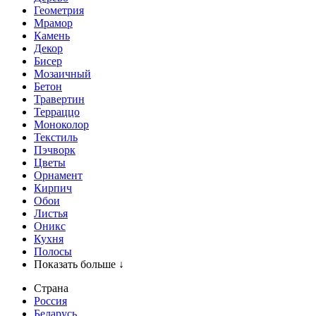
Геометрия
Мрамор
Камень
Декор
Бисер
Мозаичный
Бетон
Травертин
Терраццо
Моноколор
Текстиль
Пэчворк
Цветы
Орнамент
Кирпич
Обои
Листья
Оникс
Кухня
Полосы
Показать больше ↓
Страна
Россия
Беларусь