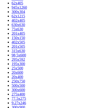
62х405
945x1260
300x304
62x1215
402x405
630x630
75x630
201x405
150x150
402x505
201x505
315x630
98,5х600
295x592
195х300
25x500
20х600
20х400
250x750
500x500
300x600
275x400
77.5х275
9.27x246
300x900