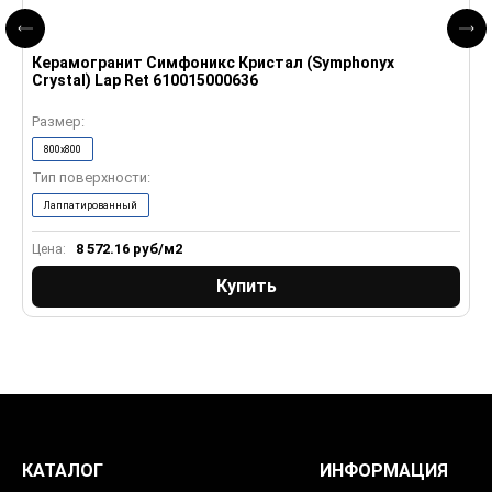
Керамогранит Симфоникс Кристал (Symphonyx
К
Crystal) Lap Ret 610015000636
R
Размер:
Р
800x800
Тип поверхности:
Т
Лаппатированный
8 572.16
руб/м2
Цена:
Ц
Купить
КАТАЛОГ
ИНФОРМАЦИЯ