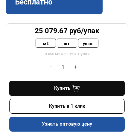
Бесплатно
25 079.67
руб/
упак
м
шт
упак.
2
0.658 м2 = 5 шт = 1 упак
-
+
Купить
Купить в 1 клик
Узнать оптовую цену