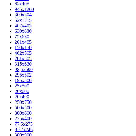
62х405
945x1260
300x304
62x1215
402x405
630x630
75x630
201x405
150x150
402x505
201x505
315x630
98,5х600
295x592
195х300
25x500
20х600
20х400
250x750
500x500
300x600
275x400
77.5х275
9.27x246
300x900