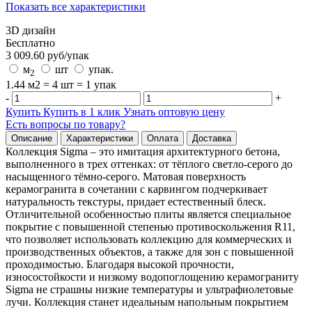
Показать все характеристики
3D дизайн
Бесплатно
3 009.60
руб/
упак
м
шт
упак.
2
1.44 м2 = 4 шт = 1 упак
-
+
Купить
Купить в 1 клик
Узнать оптовую цену
Есть вопросы по товару?
Описание
Характеристики
Оплата
Доставка
Коллекция Sigma – это имитация архитектурного бетона,
выполненного в трех оттенках: от тёплого светло-серого до
насыщенного тёмно-серого. Матовая поверхность
керамогранита в сочетании с карвингом подчеркивает
натуральность текстуры, придает естественный блеск.
Отличительной особенностью плиты является специальное
покрытие с повышенной степенью противоскольжения R11,
что позволяет использовать коллекцию для коммерческих и
производственных объектов, а также для зон с повышенной
проходимостью. Благодаря высокой прочности,
износостойкости и низкому водопоглощению керамограниту
Sigma не страшны низкие температуры и ультрафиолетовые
лучи. Коллекция станет идеальным напольным покрытием