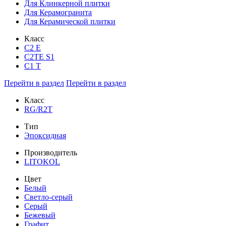
Для Клинкерной плитки
Для Керамогранита
Для Керамической плитки
Класс
С2 Е
C2TE S1
C1 T
Перейти в раздел
Перейти в раздел
Класс
RG/R2T
Тип
Эпоксидная
Производитель
LITOKOL
Цвет
Белый
Светло-серый
Серый
Бежевый
Графит