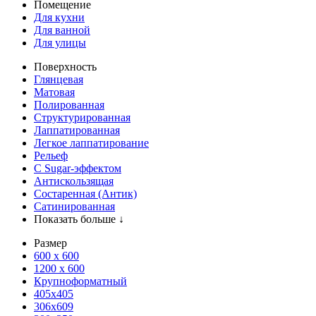
Помещение
Для кухни
Для ванной
Для улицы
Поверхность
Глянцевая
Матовая
Полированная
Структурированная
Лаппатированная
Легкое лаппатирование
Рельеф
С Sugar-эффектом
Антискользящая
Состаренная (Антик)
Сатинированная
Показать больше ↓
Размер
600 х 600
1200 х 600
Крупноформатный
405x405
306x609