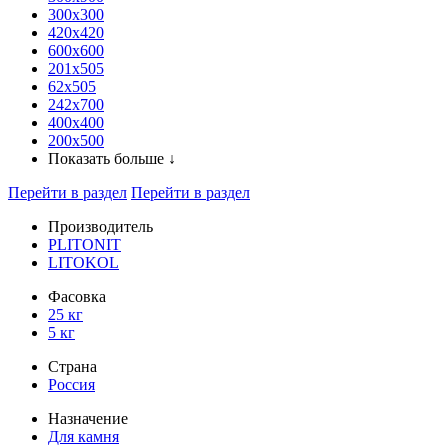
300x300
420х420
600х600
201х505
62х505
242х700
400х400
200х500
Показать больше ↓
Перейти в раздел
Перейти в раздел
Производитель
PLITONIT
LITOKOL
Фасовка
25 кг
5 кг
Страна
Россия
Назначение
Для камня