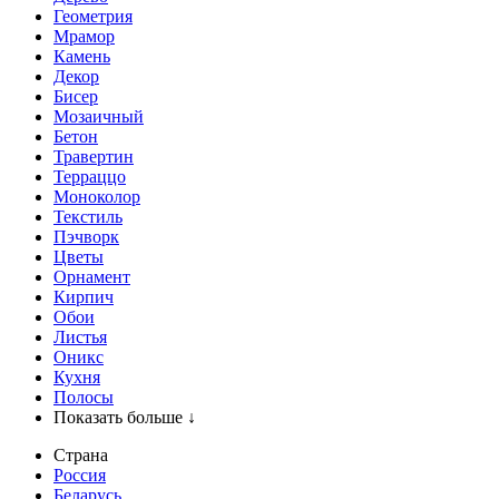
Геометрия
Мрамор
Камень
Декор
Бисер
Мозаичный
Бетон
Травертин
Терраццо
Моноколор
Текстиль
Пэчворк
Цветы
Орнамент
Кирпич
Обои
Листья
Оникс
Кухня
Полосы
Показать больше ↓
Страна
Россия
Беларусь