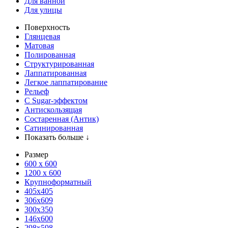
Для ванной
Для улицы
Поверхность
Глянцевая
Матовая
Полированная
Структурированная
Лаппатированная
Легкое лаппатирование
Рельеф
С Sugar-эффектом
Антискользящая
Состаренная (Антик)
Сатинированная
Показать больше ↓
Размер
600 х 600
1200 х 600
Крупноформатный
405x405
306x609
300x350
146x600
298x598