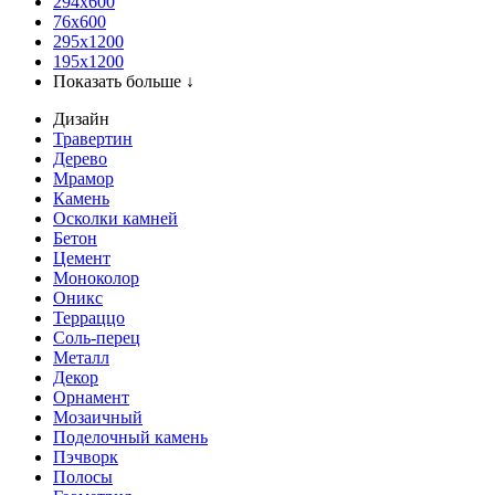
294x600
76х600
295х1200
195х1200
Показать больше ↓
Дизайн
Травертин
Дерево
Мрамор
Камень
Осколки камней
Бетон
Цемент
Моноколор
Оникс
Терраццо
Соль-перец
Металл
Декор
Орнамент
Мозаичный
Поделочный камень
Пэчворк
Полосы