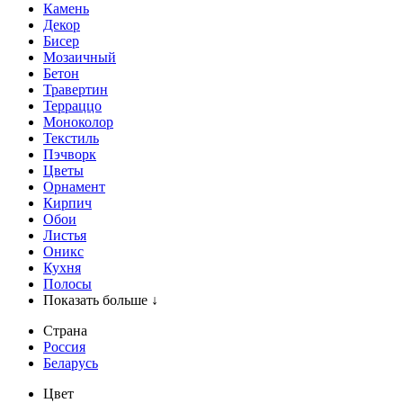
Камень
Декор
Бисер
Мозаичный
Бетон
Травертин
Терраццо
Моноколор
Текстиль
Пэчворк
Цветы
Орнамент
Кирпич
Обои
Листья
Оникс
Кухня
Полосы
Показать больше ↓
Страна
Россия
Беларусь
Цвет