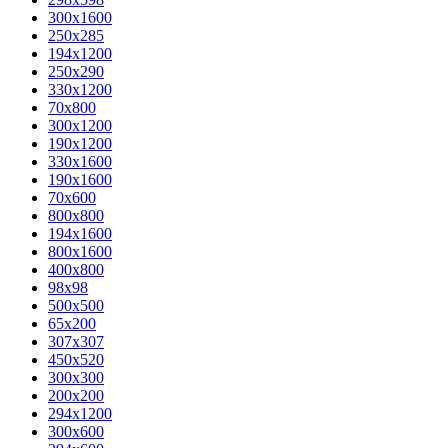
300x1600
250x285
194x1200
250x290
330x1200
70x800
300x1200
190x1200
330x1600
190x1600
70x600
800x800
194x1600
800x1600
400х800
98x98
500x500
65x200
307x307
450x520
300x300
200x200
294x1200
300x600