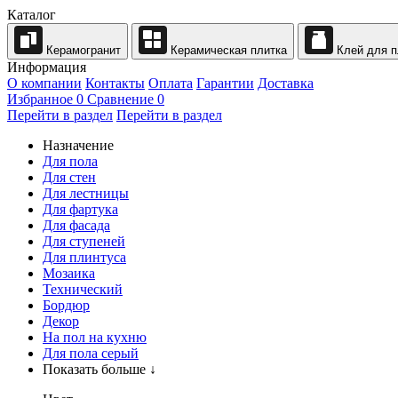
Каталог
Керамогранит
Керамическая плитка
Клей для п
Информация
О компании
Контакты
Оплата
Гарантии
Доставка
Избранное
0
Сравнение
0
Перейти в раздел
Перейти в раздел
Назначение
Для пола
Для стен
Для лестницы
Для фартука
Для фасада
Для ступеней
Для плинтуса
Мозаика
Технический
Бордюр
Декор
На пол на кухню
Для пола серый
Показать больше ↓