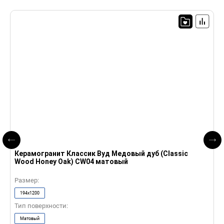
Керамогранит Классик Вуд Медовый дуб (Classic
К
Wood Honey Oak) CW04 матовый
W
Размер:
Р
194x1200
Тип поверхности:
Т
Матовый