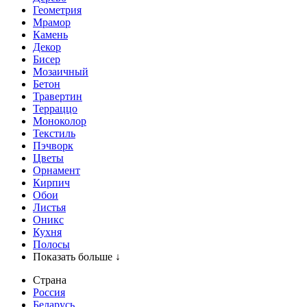
Геометрия
Мрамор
Камень
Декор
Бисер
Мозаичный
Бетон
Травертин
Терраццо
Моноколор
Текстиль
Пэчворк
Цветы
Орнамент
Кирпич
Обои
Листья
Оникс
Кухня
Полосы
Показать больше ↓
Страна
Россия
Беларусь