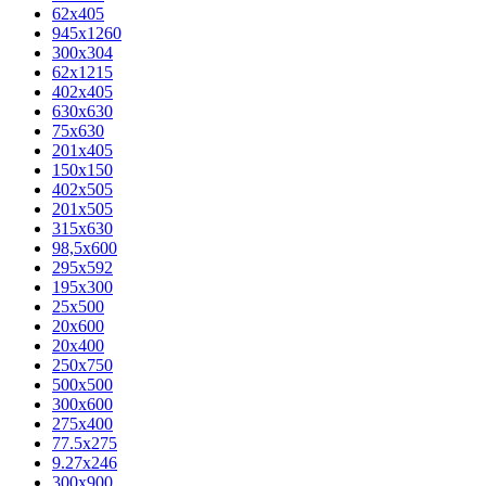
62х405
945x1260
300x304
62x1215
402x405
630x630
75x630
201x405
150x150
402x505
201x505
315x630
98,5х600
295x592
195х300
25x500
20х600
20х400
250x750
500x500
300x600
275x400
77.5х275
9.27x246
300x900