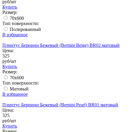
руб/шт
Купить
Размер:
70x600
Тип поверхности:
Полированный
В избранное
Плинтус Бернини Бежевый (Bernini Beige) BR02 матовый
Цена:
325
руб/шт
Купить
Размер:
70x600
Тип поверхности:
Матовый
В избранное
Плинтус Бернини Бежевый (Bernini Pearl) BR01 матовый
Цена:
325
руб/шт
Купить
Размер: