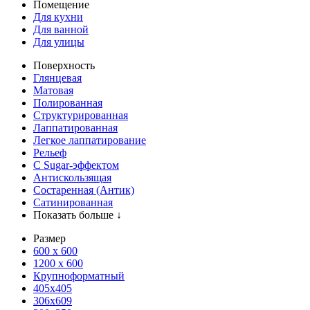
Помещение
Для кухни
Для ванной
Для улицы
Поверхность
Глянцевая
Матовая
Полированная
Структурированная
Лаппатированная
Легкое лаппатирование
Рельеф
С Sugar-эффектом
Антискользящая
Состаренная (Антик)
Сатинированная
Показать больше ↓
Размер
600 х 600
1200 х 600
Крупноформатный
405x405
306x609