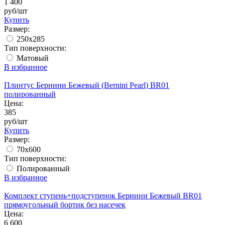
1 400
руб/шт
Купить
Размер:
250x285
Тип поверхности:
Матовый
В избранное
Плинтус Бернини Бежевый (Bernini Pearl) BR01
полированный
Цена:
385
руб/шт
Купить
Размер:
70x600
Тип поверхности:
Полированный
В избранное
Комплект ступень+подступенок Бернини Бежевый BR01
прямоугольный бортик без насечек
Цена:
6 600