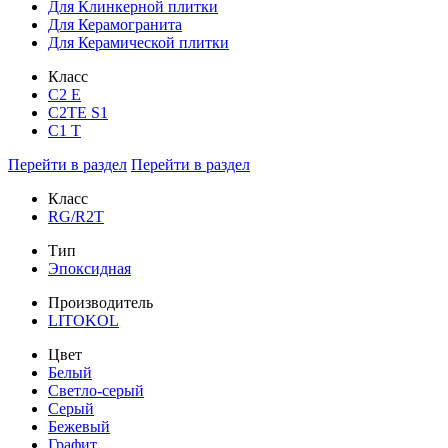
Для Клинкерной плитки
Для Керамогранита
Для Керамической плитки
Класс
С2 Е
C2TE S1
C1 T
Перейти в раздел
Перейти в раздел
Класс
RG/R2T
Тип
Эпоксидная
Производитель
LITOKOL
Цвет
Белый
Светло-серый
Серый
Бежевый
Графит