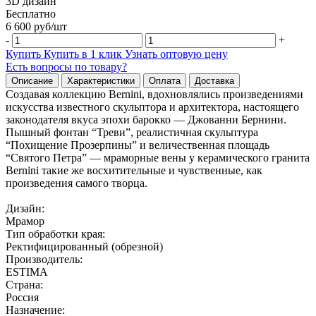
3D дизайн
Бесплатно
6 600
руб/
шт
-
+
Купить
Купить в 1 клик
Узнать оптовую цену
Есть вопросы по товару?
Описание
Характеристики
Оплата
Доставка
Создавая коллекцию Bernini, вдохновлялись произведениями
искусства известного скульптора и архитектора, настоящего
законодателя вкуса эпохи барокко — Джованни Бернини.
Пышный фонтан “Треви”, реалистичная скульптура
“Похищение Прозерпины” и величественная площадь
“Святого Петра” — мраморные вены у керамического гранита
Bernini такие же восхитительные и чувственные, как
произведения самого творца.
Дизайн:
Мрамор
Тип обработки края:
Ректифицированный (обрезной)
Производитель:
ESTIMA
Страна:
Россия
Назначение: