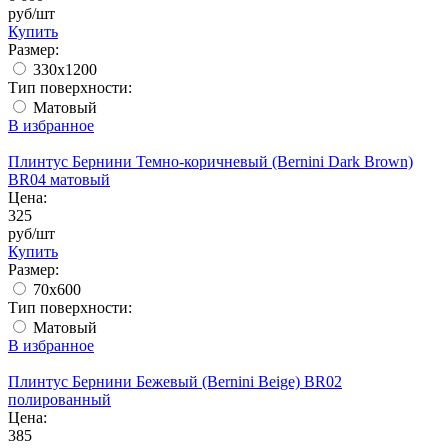
руб/шт
Купить
Размер:
330x1200
Тип поверхности:
Матовый
В избранное
Плинтус Бернини Темно-коричневый (Bernini Dark Brown)
BR04 матовый
Цена:
325
руб/шт
Купить
Размер:
70x600
Тип поверхности:
Матовый
В избранное
Плинтус Бернини Бежевый (Bernini Beige) BR02
полированный
Цена:
385