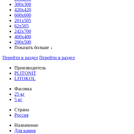
300x300
420х420
600х600
201х505
62х505
242х700
400х400
200х500
Показать больше ↓
Перейти в раздел
Перейти в раздел
Производитель
PLITONIT
LITOKOL
Фасовка
25 кг
5 кг
Страна
Россия
Назначение
Для камня