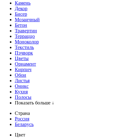
Камень
Декор
Бисер
Мозаичный
Бетон
Травертин
Терраццо
Моноколор
Текстиль
Пэчворк
Цветы
Орнамент
Кирпич
Обои
Листья
Оникс
Кухня
Полосы
Показать больше ↓
Страна
Россия
Беларусь
Цвет