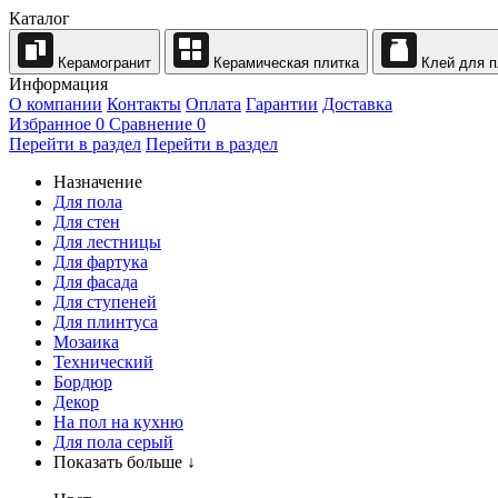
Каталог
Керамогранит
Керамическая плитка
Клей для п
Информация
О компании
Контакты
Оплата
Гарантии
Доставка
Избранное
0
Сравнение
0
Перейти в раздел
Перейти в раздел
Назначение
Для пола
Для стен
Для лестницы
Для фартука
Для фасада
Для ступеней
Для плинтуса
Мозаика
Технический
Бордюр
Декор
На пол на кухню
Для пола серый
Показать больше ↓