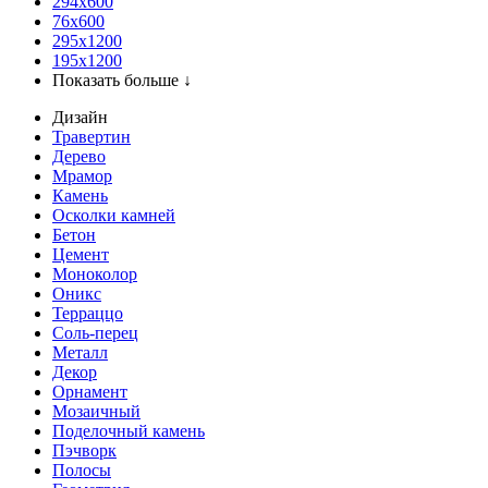
294x600
76х600
295х1200
195х1200
Показать больше ↓
Дизайн
Травертин
Дерево
Мрамор
Камень
Осколки камней
Бетон
Цемент
Моноколор
Оникс
Терраццо
Соль-перец
Металл
Декор
Орнамент
Мозаичный
Поделочный камень
Пэчворк
Полосы