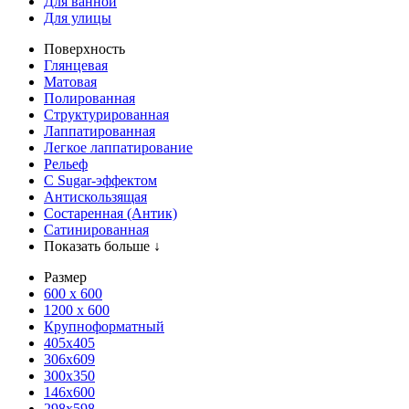
Для ванной
Для улицы
Поверхность
Глянцевая
Матовая
Полированная
Структурированная
Лаппатированная
Легкое лаппатирование
Рельеф
С Sugar-эффектом
Антискользящая
Состаренная (Антик)
Сатинированная
Показать больше ↓
Размер
600 х 600
1200 х 600
Крупноформатный
405x405
306x609
300x350
146x600
298x598