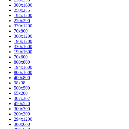
300x1600
250x285
194x1200
250x290
330x1200
70x800
300x1200
190x1200
330x1600
190x1600
70x600
800x800
194x1600
800x1600
400х800
98x98
500x500
65x200
307x307
450x520
300x300
200x200
294x1200
300x600