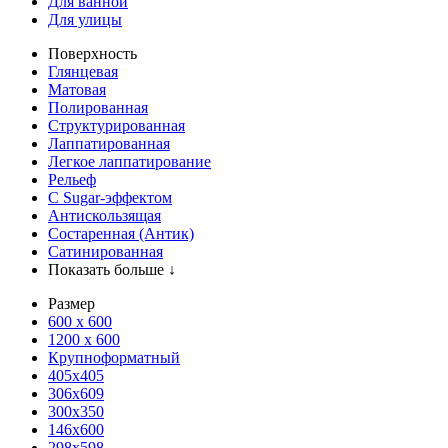
Для ванной
Для улицы
Поверхность
Глянцевая
Матовая
Полированная
Структурированная
Лаппатированная
Легкое лаппатирование
Рельеф
С Sugar-эффектом
Антискользящая
Состаренная (Антик)
Сатинированная
Показать больше ↓
Размер
600 х 600
1200 х 600
Крупноформатный
405x405
306x609
300x350
146x600
298x598