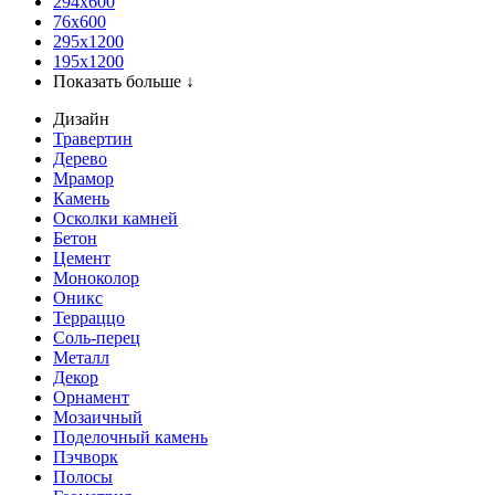
294x600
76х600
295х1200
195х1200
Показать больше ↓
Дизайн
Травертин
Дерево
Мрамор
Камень
Осколки камней
Бетон
Цемент
Моноколор
Оникс
Терраццо
Соль-перец
Металл
Декор
Орнамент
Мозаичный
Поделочный камень
Пэчворк
Полосы