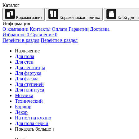
Каталог
Керамогранит
Керамическая плитка
Клей для п
Информация
О компании
Контакты
Оплата
Гарантии
Доставка
Избранное
0
Сравнение
0
Перейти в раздел
Перейти в раздел
Назначение
Для пола
Для стен
Для лестницы
Для фартука
Для фасада
Для ступеней
Для плинтуса
Мозаика
Технический
Бордюр
Декор
На пол на кухню
Для пола серый
Показать больше ↓