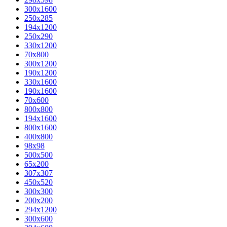
300x1600
250x285
194x1200
250x290
330x1200
70x800
300x1200
190x1200
330x1600
190x1600
70x600
800x800
194x1600
800x1600
400х800
98x98
500x500
65x200
307x307
450x520
300x300
200x200
294x1200
300x600