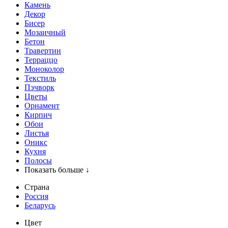
Камень
Декор
Бисер
Мозаичный
Бетон
Травертин
Терраццо
Моноколор
Текстиль
Пэчворк
Цветы
Орнамент
Кирпич
Обои
Листья
Оникс
Кухня
Полосы
Показать больше ↓
Страна
Россия
Беларусь
Цвет