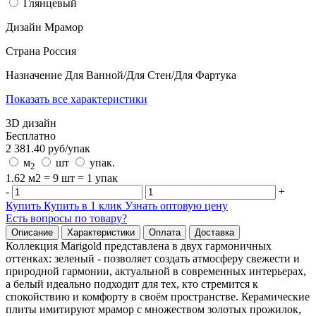
Глянцевый
Дизайн
Мрамор
Страна
Россия
Назначение
Для Ванной/Для Стен/Для Фартука
Показать все характеристики
3D дизайн
Бесплатно
2 381.40
руб/
упак
м
шт
упак.
2
1.62 м2 = 9 шт = 1 упак
-
+
Купить
Купить в 1 клик
Узнать оптовую цену
Есть вопросы по товару?
Описание
Характеристики
Оплата
Доставка
Коллекция Marigold представлена в двух гармоничных
оттенках: зеленый - позволяет создать атмосферу свежести и
природной гармонии, актуальной в современных интерьерах,
а белый идеально подходит для тех, кто стремится к
спокойствию и комфорту в своём пространстве. Керамические
плиты имитируют мрамор с множеством золотых прожилок,