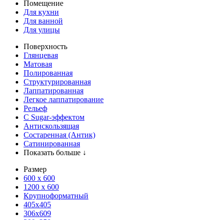
Помещение
Для кухни
Для ванной
Для улицы
Поверхность
Глянцевая
Матовая
Полированная
Структурированная
Лаппатированная
Легкое лаппатирование
Рельеф
С Sugar-эффектом
Антискользящая
Состаренная (Антик)
Сатинированная
Показать больше ↓
Размер
600 х 600
1200 х 600
Крупноформатный
405x405
306x609