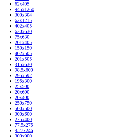
62х405
945x1260
300x304
62x1215
402x405
630x630
75x630
201x405
150x150
402x505
201x505
315x630
98,5х600
295x592
195х300
25x500
20х600
20х400
250x750
500x500
300x600
275x400
77.5х275
9.27x246
300x900