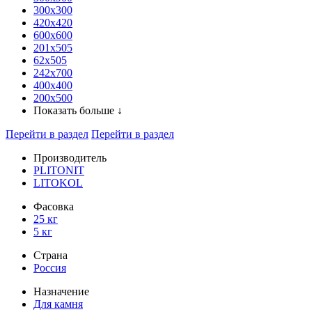
300x300
420х420
600х600
201х505
62х505
242х700
400х400
200х500
Показать больше ↓
Перейти в раздел
Перейти в раздел
Производитель
PLITONIT
LITOKOL
Фасовка
25 кг
5 кг
Страна
Россия
Назначение
Для камня