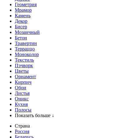
Геометрия
Мрамор
Камень
Декор
Бисер
Мозаичный
Бетон
Травертин
Терраццо
Моноколор
Текстиль
Пэчворк
Цветы
Орнамент
Кирпич
Обои
Листья
Оникс
Кухня
Полосы
Показать больше ↓
Страна
Россия
Беларусь