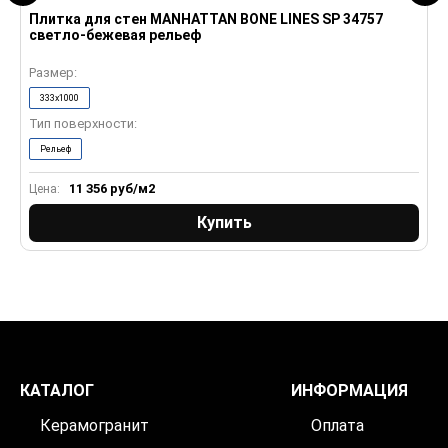
Плитка для стен MANHATTAN BONE LINES SP 34757
П
светло-бежевая рельеф
б
Размер:
Р
333x1000
Тип поверхности:
Т
Рельеф
11 356
руб/м2
Цена:
Ц
Купить
КАТАЛОГ
ИНФОРМАЦИЯ
Керамогранит
Оплата