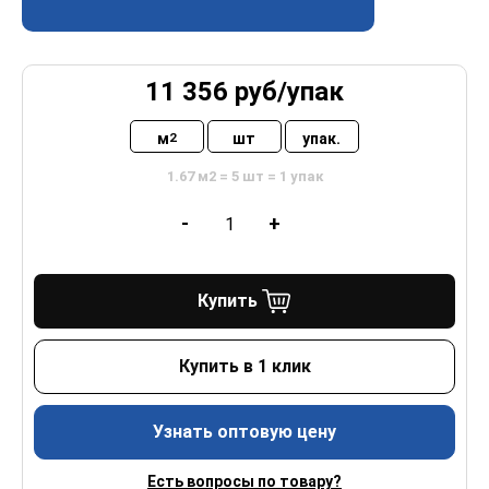
11 356
руб/
упак
м
шт
упак.
2
1.67 м2 = 5 шт = 1 упак
-
+
Купить
Купить в 1 клик
Узнать оптовую цену
Есть вопросы по товару?