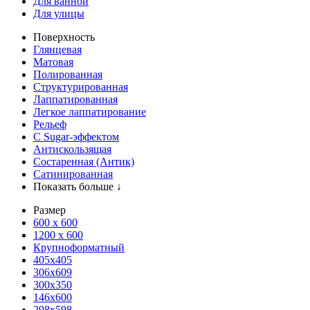
Для ванной
Для улицы
Поверхность
Глянцевая
Матовая
Полированная
Структурированная
Лаппатированная
Легкое лаппатирование
Рельеф
С Sugar-эффектом
Антискользящая
Состаренная (Антик)
Сатинированная
Показать больше ↓
Размер
600 х 600
1200 х 600
Крупноформатный
405x405
306x609
300x350
146x600
298x598