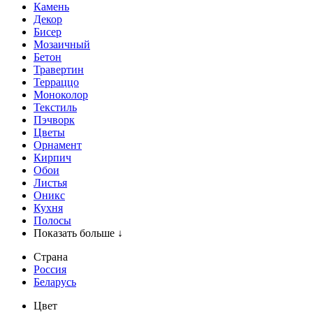
Камень
Декор
Бисер
Мозаичный
Бетон
Травертин
Терраццо
Моноколор
Текстиль
Пэчворк
Цветы
Орнамент
Кирпич
Обои
Листья
Оникс
Кухня
Полосы
Показать больше ↓
Страна
Россия
Беларусь
Цвет