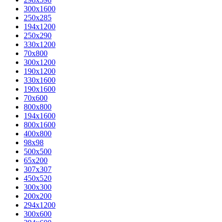
300x1600
250x285
194x1200
250x290
330x1200
70x800
300x1200
190x1200
330x1600
190x1600
70x600
800x800
194x1600
800x1600
400х800
98x98
500x500
65x200
307x307
450x520
300x300
200x200
294x1200
300x600