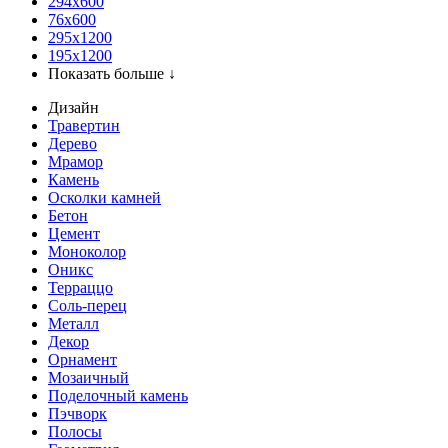
294x600
76х600
295х1200
195х1200
Показать больше ↓
Дизайн
Травертин
Дерево
Мрамор
Камень
Осколки камней
Бетон
Цемент
Моноколор
Оникс
Терраццо
Соль-перец
Металл
Декор
Орнамент
Мозаичный
Поделочный камень
Пэчворк
Полосы