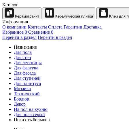
Каталог
Керамогранит
Керамическая плитка
Клей для п
Информация
О компании
Контакты
Оплата
Гарантии
Доставка
Избранное
0
Сравнение
0
Перейти в раздел
Перейти в раздел
Назначение
Для пола
Для стен
Для лестницы
Для фартука
Для фасада
Для ступеней
Для плинтуса
Мозаика
Технический
Бордюр
Декор
На пол на кухню
Для пола серый
Показать больше ↓