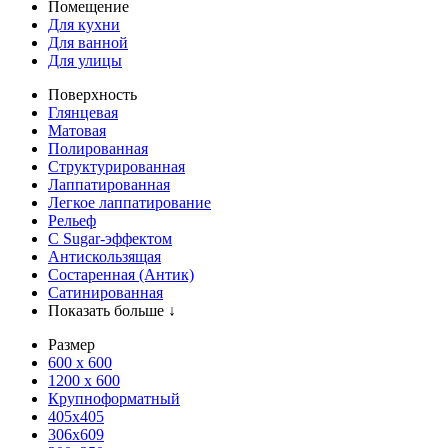
Помещение
Для кухни
Для ванной
Для улицы
Поверхность
Глянцевая
Матовая
Полированная
Структурированная
Лаппатированная
Легкое лаппатирование
Рельеф
С Sugar-эффектом
Антискользящая
Состаренная (Антик)
Сатинированная
Показать больше ↓
Размер
600 х 600
1200 х 600
Крупноформатный
405x405
306x609