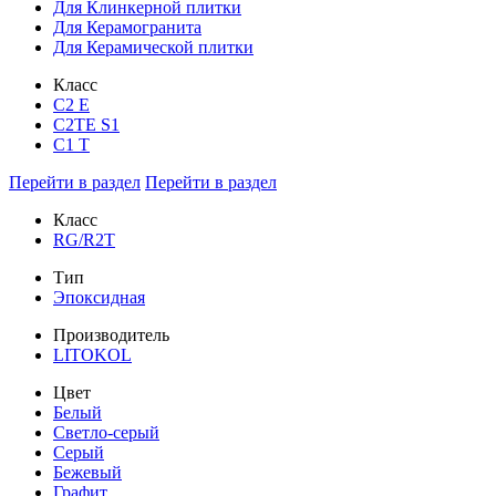
Для Клинкерной плитки
Для Керамогранита
Для Керамической плитки
Класс
С2 Е
C2TE S1
C1 T
Перейти в раздел
Перейти в раздел
Класс
RG/R2T
Тип
Эпоксидная
Производитель
LITOKOL
Цвет
Белый
Светло-серый
Серый
Бежевый
Графит