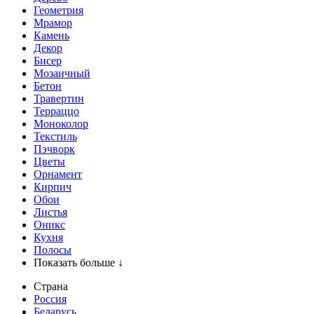
Геометрия
Мрамор
Камень
Декор
Бисер
Мозаичный
Бетон
Травертин
Терраццо
Моноколор
Текстиль
Пэчворк
Цветы
Орнамент
Кирпич
Обои
Листья
Оникс
Кухня
Полосы
Показать больше ↓
Страна
Россия
Беларусь