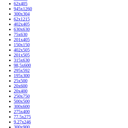
62х405
945x1260
300x304
62x1215
402x405
630x630
75x630
201x405
150x150
402x505
201x505
315x630
98,5х600
295x592
195х300
25x500
20х600
20х400
250x750
500x500
300x600
275x400
77.5х275
9.27x246
300x900