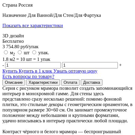
Страна
Россия
Назначение
Для Ванной/Для Стен/Для Фартука
Показать все характеристики
3D дизайн
Бесплатно
3 754.80
руб/
упак
м
шт
упак.
2
1.8 м2 = 10 шт = 1 упак
-
+
Купить
Купить в 1 клик
Узнать оптовую цену
Есть вопросы по товару?
Описание
Характеристики
Оплата
Доставка
Серия с рисунком мрамора позволит создать запоминающийся
интерьер в монохромной гамме. Для стены здесь
представлено сразу несколько решений: помимо фоновой
плитки, это стильные декоры с геометрическим орнаментом, в
популярном размере 30×60 см. Он занимает промежуточное
положение между небольшими и крупными форматами,
удачно вписываясь в интерьер практически любой площади.
Контраст чёрного и белого мрамора — беспроигрышный