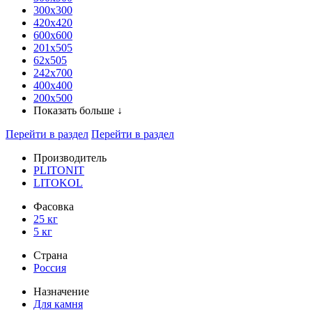
300x300
420х420
600х600
201х505
62х505
242х700
400х400
200х500
Показать больше ↓
Перейти в раздел
Перейти в раздел
Производитель
PLITONIT
LITOKOL
Фасовка
25 кг
5 кг
Страна
Россия
Назначение
Для камня