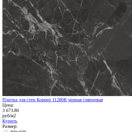
Плитка для стен Коррер 11280R черная глянцевая
Цена:
3 673.80
руб/м2
Купить
Размер: