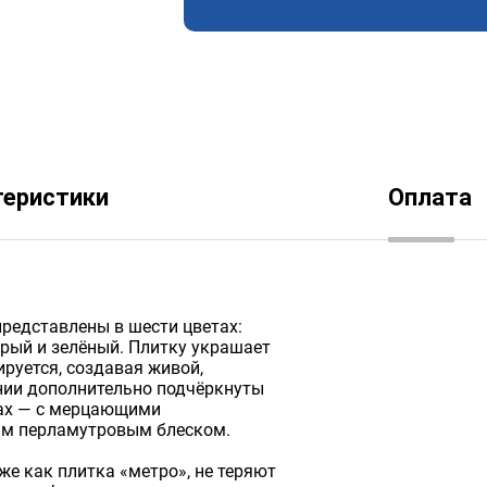
теристики
Оплата
редставлены в шести цветах:
ерый и зелёный. Плитку украшает
ируется, создавая живой,
нии дополнительно подчёркнуты
рах — с мерцающими
ным перламутровым блеском.
е как плитка «метро», не теряют