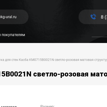
8 
kg-ural.ru
 покупателям
ка для стен Касба KM0715B0021N светло-розовая матовая структу
15B0021N светло-розовая мато
Размер: