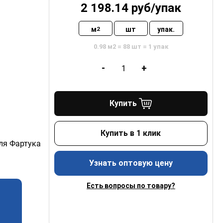
2 198.14
руб/
упак
м
шт
упак.
2
0.98 м2 = 88 шт = 1 упак
-
+
Купить
Купить в 1 клик
ля Фартука
Узнать оптовую цену
Есть вопросы по товару?