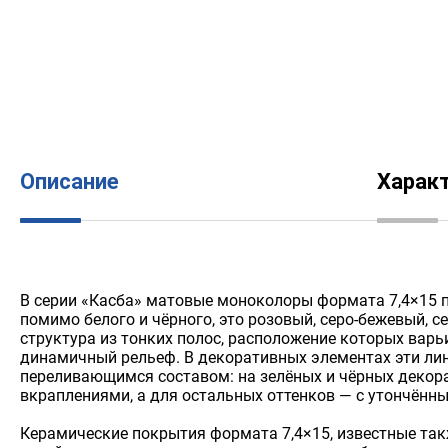
Описание
Харак
В серии «Касба» матовые моноколоры формата 7,4×15 п
помимо белого и чёрного, это розовый, серо-бежевый, с
структура из тонких полос, расположение которых варь
динамичный рельеф. В декоративных элементах эти ли
переливающимся составом: на зелёных и чёрных деко
вкраплениями, а для остальных оттенков — с утончён
Керамические покрытия формата 7,4×15, известные такж