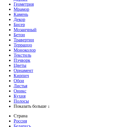
Геометрия
Мрамор
Камень
Декор
Бисер
Мозаичный
Бетон
Травертин
Терраццо
Моноколор
Текстиль
Пэчворк
Цветы
Орнамент
Кирпич
Обои
Листья
Оникс
Кухня
Полосы
Показать больше ↓
Страна
Россия
Беларусь