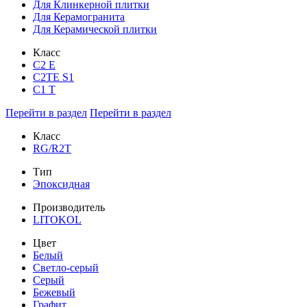
Для Клинкерной плитки
Для Керамогранита
Для Керамической плитки
Класс
С2 Е
C2TE S1
C1 T
Перейти в раздел
Перейти в раздел
Класс
RG/R2T
Тип
Эпоксидная
Производитель
LITOKOL
Цвет
Белый
Светло-серый
Серый
Бежевый
Графит