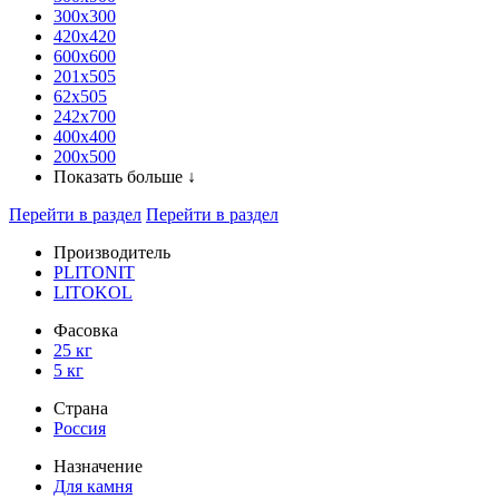
300x300
420х420
600х600
201х505
62х505
242х700
400х400
200х500
Показать больше ↓
Перейти в раздел
Перейти в раздел
Производитель
PLITONIT
LITOKOL
Фасовка
25 кг
5 кг
Страна
Россия
Назначение
Для камня