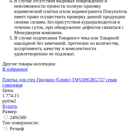
В случае отсутствия видимых повреждений и
невозможности провести полную приемку
керамической плитки и/или керамогранита Покупатель
имеет право осуществить проверку данной продукции
своими силами, без присутствия курьера/водителя в
течении суток, при обнаружение дефектов связаться с
Менеджером компании.
В случае подписания Товарного чека или Товарной
накладной без замечаний, претензии по количеству,
ассортименту, качеству и комплектности
удовлетворению не подлежат.
Другие товары коллекции
В избранное
Плитка для стен Гриджио (Grigio) TWU09GRG727 серая
глянцевая
Цена:
1 774.15
руб/м2
Купить
Размер:
249x500
Тип поверхности:
Рельеф