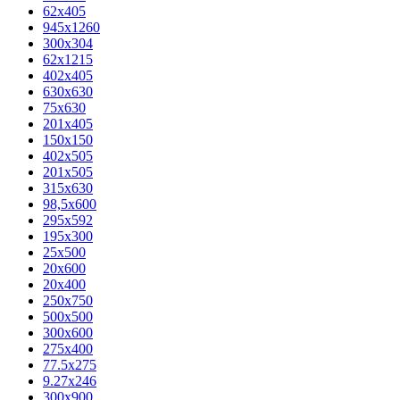
62х405
945x1260
300x304
62x1215
402x405
630x630
75x630
201x405
150x150
402x505
201x505
315x630
98,5х600
295x592
195х300
25x500
20х600
20х400
250x750
500x500
300x600
275x400
77.5х275
9.27x246
300x900