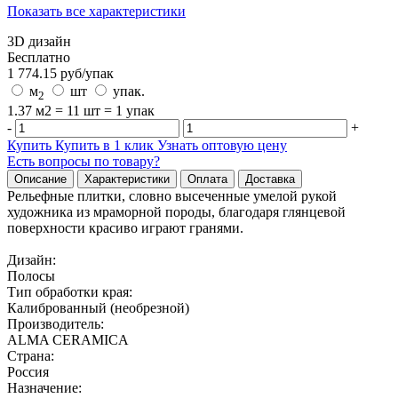
Показать все характеристики
3D дизайн
Бесплатно
1 774.15
руб/
упак
м
шт
упак.
2
1.37 м2 = 11 шт = 1 упак
-
+
Купить
Купить в 1 клик
Узнать оптовую цену
Есть вопросы по товару?
Описание
Характеристики
Оплата
Доставка
Рельефные плитки, словно высеченные умелой рукой
художника из мраморной породы, благодаря глянцевой
поверхности красиво играют гранями.
Дизайн:
Полосы
Тип обработки края:
Калиброванный (необрезной)
Производитель:
ALMA CERAMICA
Страна:
Россия
Назначение: