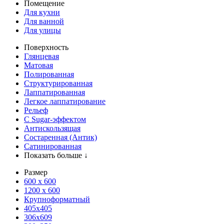
Помещение
Для кухни
Для ванной
Для улицы
Поверхность
Глянцевая
Матовая
Полированная
Структурированная
Лаппатированная
Легкое лаппатирование
Рельеф
С Sugar-эффектом
Антискользящая
Состаренная (Антик)
Сатинированная
Показать больше ↓
Размер
600 х 600
1200 х 600
Крупноформатный
405x405
306x609