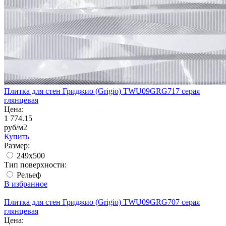
Плитка для стен Гриджио (Grigio) TWU09GRG717 серая
глянцевая
Цена:
1 774.15
руб/м2
Купить
Размер:
249x500
Тип поверхности:
Рельеф
В избранное
Плитка для стен Гриджио (Grigio) TWU09GRG707 серая
глянцевая
Цена: