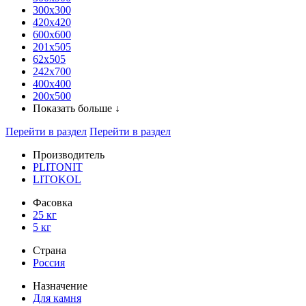
300x300
420х420
600х600
201х505
62х505
242х700
400х400
200х500
Показать больше ↓
Перейти в раздел
Перейти в раздел
Производитель
PLITONIT
LITOKOL
Фасовка
25 кг
5 кг
Страна
Россия
Назначение
Для камня