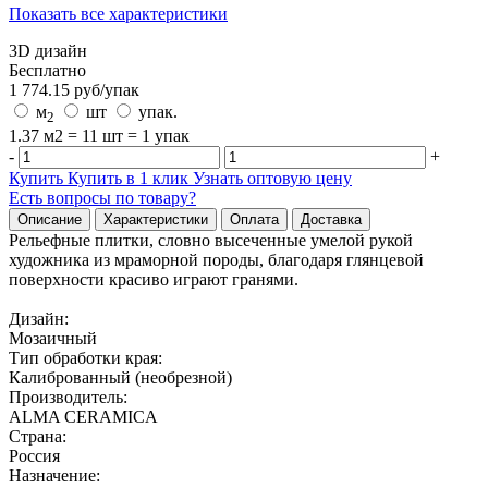
Показать все характеристики
3D дизайн
Бесплатно
1 774.15
руб/
упак
м
шт
упак.
2
1.37 м2 = 11 шт = 1 упак
-
+
Купить
Купить в 1 клик
Узнать оптовую цену
Есть вопросы по товару?
Описание
Характеристики
Оплата
Доставка
Рельефные плитки, словно высеченные умелой рукой
художника из мраморной породы, благодаря глянцевой
поверхности красиво играют гранями.
Дизайн:
Мозаичный
Тип обработки края:
Калиброванный (необрезной)
Производитель:
ALMA CERAMICA
Страна:
Россия
Назначение: