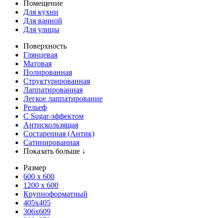
Помещение
Для кухни
Для ванной
Для улицы
Поверхность
Глянцевая
Матовая
Полированная
Структурированная
Лаппатированная
Легкое лаппатирование
Рельеф
С Sugar-эффектом
Антискользящая
Состаренная (Антик)
Сатинированная
Показать больше ↓
Размер
600 х 600
1200 х 600
Крупноформатный
405x405
306x609