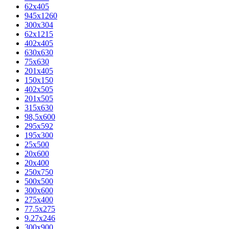
62х405
945x1260
300x304
62x1215
402x405
630x630
75x630
201x405
150x150
402x505
201x505
315x630
98,5х600
295x592
195х300
25x500
20х600
20х400
250x750
500x500
300x600
275x400
77.5х275
9.27x246
300x900