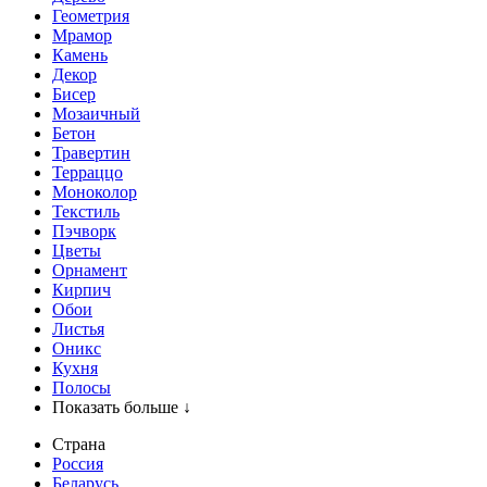
Геометрия
Мрамор
Камень
Декор
Бисер
Мозаичный
Бетон
Травертин
Терраццо
Моноколор
Текстиль
Пэчворк
Цветы
Орнамент
Кирпич
Обои
Листья
Оникс
Кухня
Полосы
Показать больше ↓
Страна
Россия
Беларусь