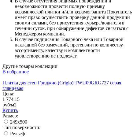
В случае отсутствия видимых повреждений и
невозможности провести полную приемку
керамической плитки и/или керамогранита Покупатель
имеет право осуществить проверку данной продукции
своими силами, без присутствия курьера/водителя в
течении суток, при обнаружение дефектов связаться с
Менеджером компании.
В случае подписания Товарного чека или Товарной
накладной без замечаний, претензии по количеству,
ассортименту, качеству и комплектности
удовлетворению не подлежат.
Другие товары коллекции
В избранное
Плитка для стен Гриджио (Grigio) TWU09GRG727 серая
глянцевая
Цена:
1 774.15
руб/м2
Купить
Размер:
249x500
Тип поверхности:
Рельеф