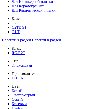
Для Клинкерной плитки
Для Керамогранита
Для Керамической плитки
Класс
С2 Е
C2TE S1
C1 T
Перейти в раздел
Перейти в раздел
Класс
RG/R2T
Тип
Эпоксидная
Производитель
LITOKOL
Цвет
Белый
Светло-серый
Серый
Бежевый
Графит