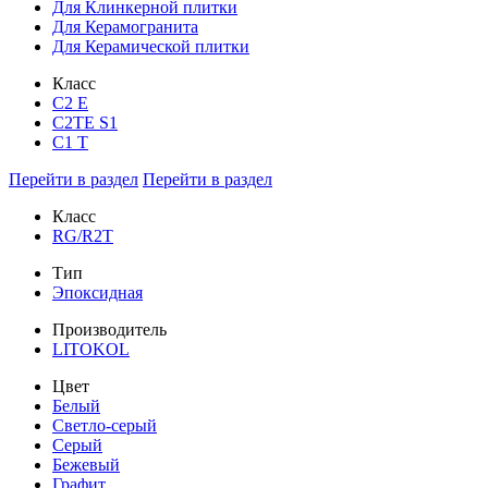
Для Клинкерной плитки
Для Керамогранита
Для Керамической плитки
Класс
С2 Е
C2TE S1
C1 T
Перейти в раздел
Перейти в раздел
Класс
RG/R2T
Тип
Эпоксидная
Производитель
LITOKOL
Цвет
Белый
Светло-серый
Серый
Бежевый
Графит