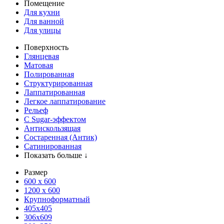
Помещение
Для кухни
Для ванной
Для улицы
Поверхность
Глянцевая
Матовая
Полированная
Структурированная
Лаппатированная
Легкое лаппатирование
Рельеф
С Sugar-эффектом
Антискользящая
Состаренная (Антик)
Сатинированная
Показать больше ↓
Размер
600 х 600
1200 х 600
Крупноформатный
405x405
306x609