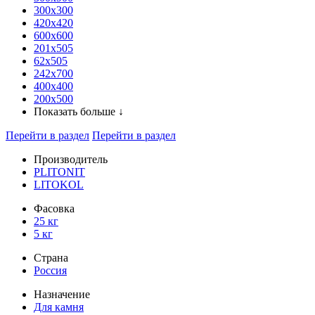
300x300
420х420
600х600
201х505
62х505
242х700
400х400
200х500
Показать больше ↓
Перейти в раздел
Перейти в раздел
Производитель
PLITONIT
LITOKOL
Фасовка
25 кг
5 кг
Страна
Россия
Назначение
Для камня