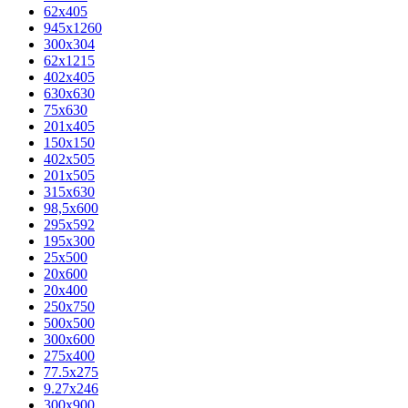
62х405
945x1260
300x304
62x1215
402x405
630x630
75x630
201x405
150x150
402x505
201x505
315x630
98,5х600
295x592
195х300
25x500
20х600
20х400
250x750
500x500
300x600
275x400
77.5х275
9.27x246
300x900