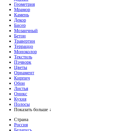
Геометрия
Мрамор
Камень
Декор
Бисер
Мозаичный
Бетон
Травертин
Терраццо
Моноколор
Текстиль
Пэчворк
Цветы
Орнамент
Кирпич
Обои
Листья
Оникс
Кухня
Полосы
Показать больше ↓
Страна
Россия
Беларусь