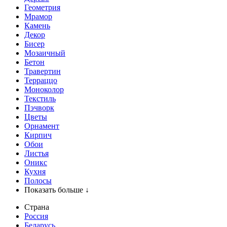
Геометрия
Мрамор
Камень
Декор
Бисер
Мозаичный
Бетон
Травертин
Терраццо
Моноколор
Текстиль
Пэчворк
Цветы
Орнамент
Кирпич
Обои
Листья
Оникс
Кухня
Полосы
Показать больше ↓
Страна
Россия
Беларусь