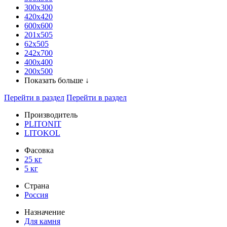
300x300
420х420
600х600
201х505
62х505
242х700
400х400
200х500
Показать больше ↓
Перейти в раздел
Перейти в раздел
Производитель
PLITONIT
LITOKOL
Фасовка
25 кг
5 кг
Страна
Россия
Назначение
Для камня