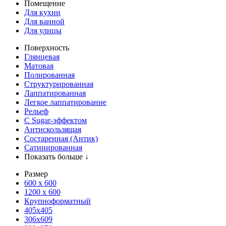
Помещение
Для кухни
Для ванной
Для улицы
Поверхность
Глянцевая
Матовая
Полированная
Структурированная
Лаппатированная
Легкое лаппатирование
Рельеф
С Sugar-эффектом
Антискользящая
Состаренная (Антик)
Сатинированная
Показать больше ↓
Размер
600 х 600
1200 х 600
Крупноформатный
405x405
306x609