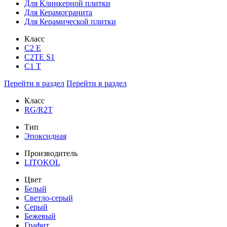
Для Клинкерной плитки
Для Керамогранита
Для Керамической плитки
Класс
С2 Е
C2TE S1
C1 T
Перейти в раздел
Перейти в раздел
Класс
RG/R2T
Тип
Эпоксидная
Производитель
LITOKOL
Цвет
Белый
Светло-серый
Серый
Бежевый
Графит