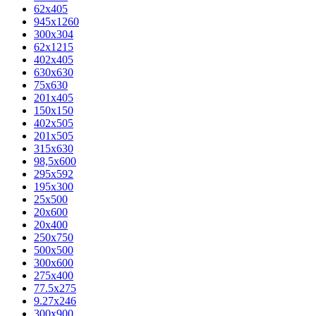
62х405
945x1260
300x304
62x1215
402x405
630x630
75x630
201x405
150x150
402x505
201x505
315x630
98,5х600
295x592
195х300
25x500
20х600
20х400
250x750
500x500
300x600
275x400
77.5х275
9.27x246
300x900