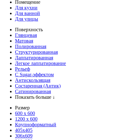
Помещение
Для кухни
Для ванной
Для улицы
Поверхность
Глянцевая
Матовая
Полированная
Структурированная
Лаппатированная
Легкое лаппатирование
Рельеф
С Sugar-эффектом
Антискользящая
Состаренная (Антик)
Сатинированная
Показать больше ↓
Размер
600 х 600
1200 х 600
Крупноформатный
405x405
306x609