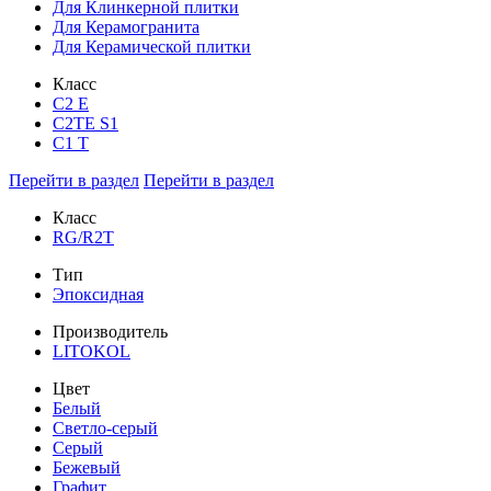
Для Клинкерной плитки
Для Керамогранита
Для Керамической плитки
Класс
С2 Е
C2TE S1
C1 T
Перейти в раздел
Перейти в раздел
Класс
RG/R2T
Тип
Эпоксидная
Производитель
LITOKOL
Цвет
Белый
Светло-серый
Серый
Бежевый
Графит