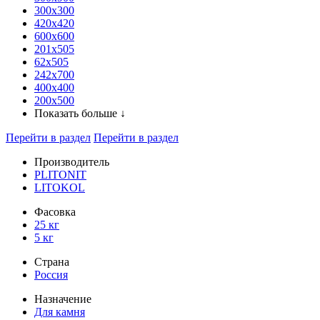
300x300
420х420
600х600
201х505
62х505
242х700
400х400
200х500
Показать больше ↓
Перейти в раздел
Перейти в раздел
Производитель
PLITONIT
LITOKOL
Фасовка
25 кг
5 кг
Страна
Россия
Назначение
Для камня