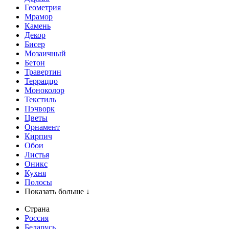
Геометрия
Мрамор
Камень
Декор
Бисер
Мозаичный
Бетон
Травертин
Терраццо
Моноколор
Текстиль
Пэчворк
Цветы
Орнамент
Кирпич
Обои
Листья
Оникс
Кухня
Полосы
Показать больше ↓
Страна
Россия
Беларусь