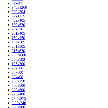
62х405
945x1260
300x304
62x1215
402x405
630x630
75x630
201x405
150x150
402x505
201x505
315x630
98,5х600
295x592
195х300
25x500
20х600
20х400
250x750
500x500
300x600
275x400
77.5х275
9.27x246
300x900