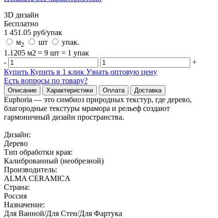
3D дизайн
Бесплатно
1 451.05
руб/
упак
м
шт
упак.
2
1.1205 м2 = 9 шт = 1 упак
-
+
Купить
Купить в 1 клик
Узнать оптовую цену
Есть вопросы по товару?
Описание
Характеристики
Оплата
Доставка
Euphoria — это симбиоз природных текстур, где дерево,
благородные текстуры мрамора и рельеф создают
гармоничный дизайн пространства.
Дизайн:
Дерево
Тип обработки края:
Калиброванный (необрезной)
Производитель:
ALMA CERAMICA
Страна:
Россия
Назначение:
Для Ванной/Для Стен/Для Фартука